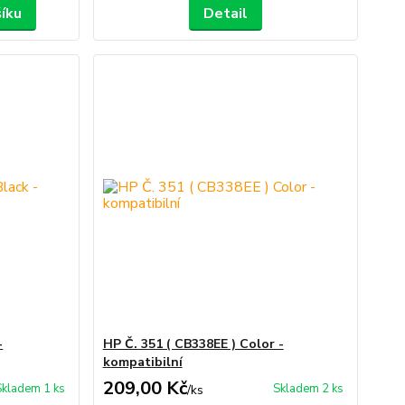
šíku
Detail
-
HP Č. 351 ( CB338EE ) Color -
kompatibilní
209,00 Kč
Skladem 1 ks
Skladem 2 ks
/
ks