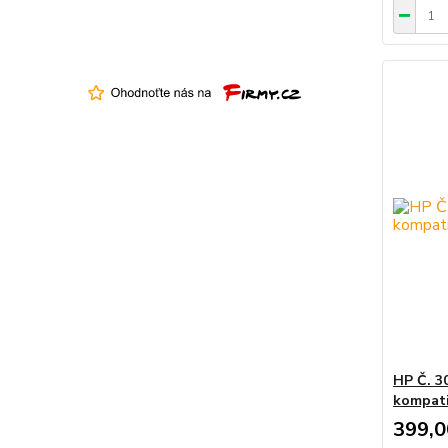
HP Č. 3
kompati
399,0