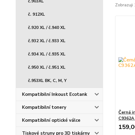
č.903XL
Zobrazuji 
č. 912XL
č.920 XL / č.940 XL
č.932 XL / č.933 XL
č.934 XL / č.935 XL
č.950 XL / č.951 XL
č.953XL BK, C, M, Y
Kompatibilní Inkoust Ecotank
Kompatibilní tonery
Černá i
C9362A 
Kompatibilní optické válce
159,0
Tiskové struny pro 3D tiskárny