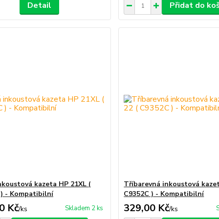
Detail
Přidat do ko
nkoustová kazeta HP 21XL (
Tříbarevná inkoustová kazet
) - Kompatibilní
C9352C ) - Kompatibilní
0 Kč
329,00 Kč
Skladem 2 ks
/
ks
/
ks