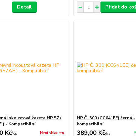
Detail
Přidat do ko
vná inkoustová kazeta HP 57 (
HP Č. 300 (CC641EE) černá -
 ) - Kompatibilní
kompatibilní
0 Kč
389,00 Kč
Není skladem
/
ks
/
ks