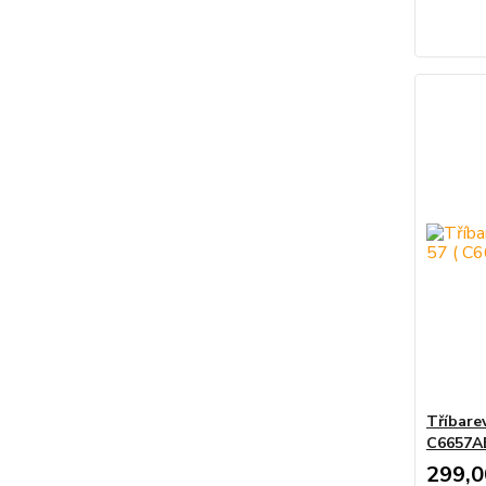
Tříbare
C6657AE
299,0