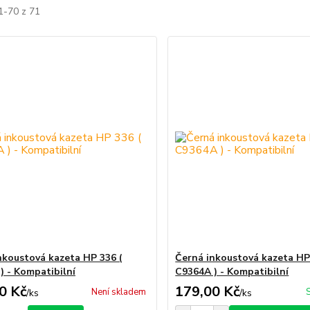
1-70 z 71
nkoustová kazeta HP 336 (
Černá inkoustová kazeta HP
) - Kompatibilní
C9364A ) - Kompatibilní
0 Kč
179,00 Kč
Není skladem
/
ks
/
ks