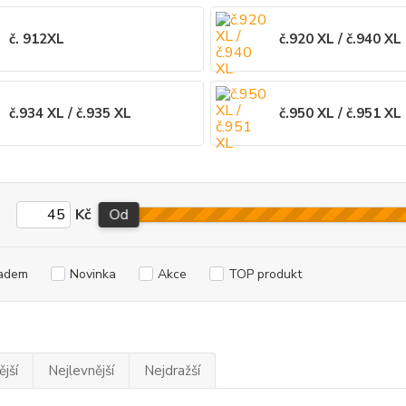
č. 912XL
č.920 XL / č.940 XL
č.934 XL / č.935 XL
č.950 XL / č.951 XL
Kč
Od
adem
Novinka
Akce
TOP produkt
jší
Nejlevnější
Nejdražší