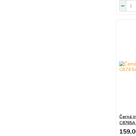
Černá i
C8765A 
159,0