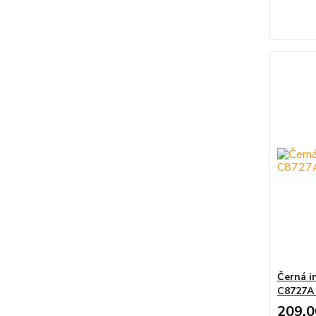
Černá i
C8727A 
209,0