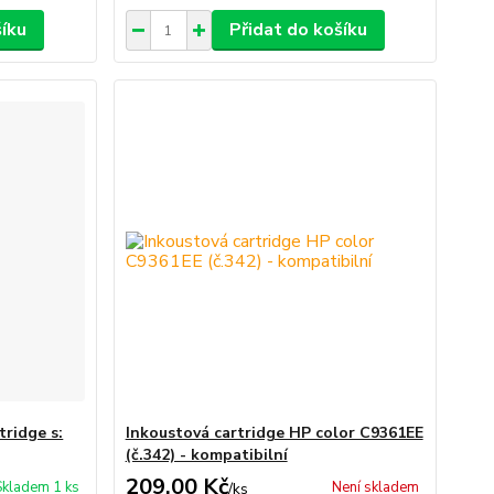
šíku
Přidat do košíku
tridge s:
Inkoustová cartridge HP color C9361EE
(č.342) - kompatibilní
209,00 Kč
Skladem 1 ks
Není skladem
/
ks