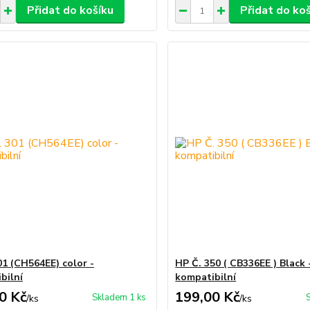
Přidat do košíku
Přidat do ko
01 (CH564EE) color -
HP Č. 350 ( CB336EE ) Black 
bilní
kompatibilní
0 Kč
199,00 Kč
Skladem 1 ks
/
ks
/
ks