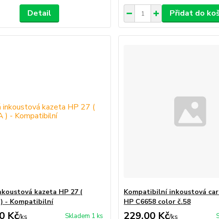
Detail
Přidat do ko
nkoustová kazeta HP 27 (
Kompatibilní inkoustová car
) - Kompatibilní
HP C6658 color č.58
0 Kč
229,00 Kč
Skladem 1 ks
/
ks
/
ks