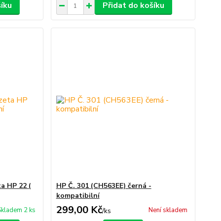
šíku
Přidat do košíku
a HP 22 (
HP Č. 301 (CH563EE) černá -
kompatibilní
299,00 Kč
Skladem 2 ks
Není skladem
/
ks