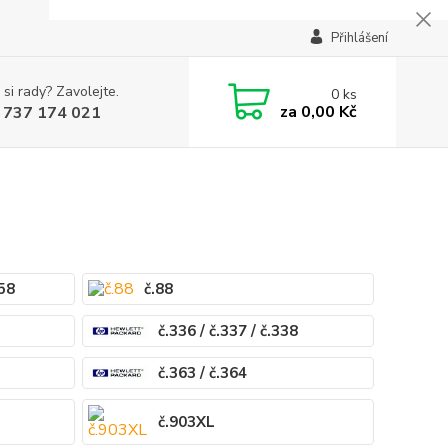
Přihlášení
 si rady? Zavolejte.
0
ks
za
0,00 Kč
 737 174 021
.58
č.88
č.336 / č.337 / č.338
č.363 / č.364
č.903XL