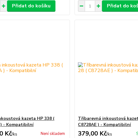
Přidat do košíku
Přidat do ko
nkoustová kazeta HP 338 (
Tříbarevná inkoustová kazet
) - Kompatibilní
C8728AE ) - Kompatibilní
0 Kč
379,00 Kč
Není skladem
/
ks
/
ks