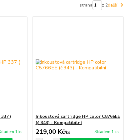
strana
z 2
další
 337 (
Inkoustová cartridge HP color C8766EE
(č.343) - Kompatibilní
219,00 Kč
Skladem 1 ks
Skladem 1 ks
/
ks