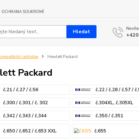
OCHRANA SOUKROMÍ
Nevíte
Hledat
+420
ompatibilní cartridge
Hewlett Packard
ett Packard
č.21 / č.27 / č.56
č.22 / č.28 / č.57 / č
č.300 / č.301 / č. 302
č.304XL, č.305XL
č.342 / č.343 / č.344
č.350 / č.351
č.650 / č.652 / č.653 XXL
č.655