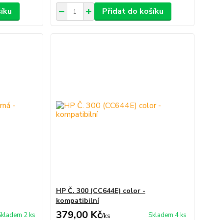
šíku
Přidat do košíku
HP Č. 300 (CC644E) color -
kompatibilní
379,00 Kč
Skladem 2 ks
Skladem 4 ks
/
ks