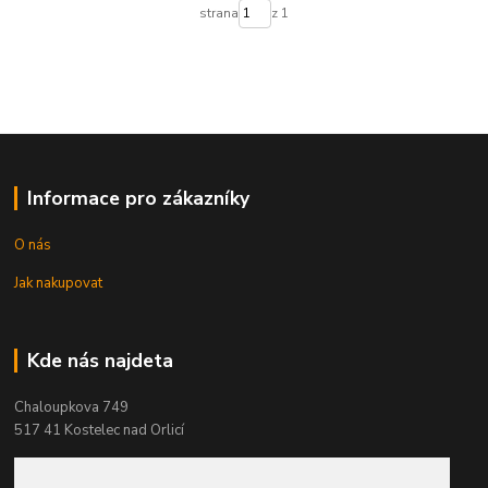
strana
z 1
Informace pro zákazníky
O nás
Jak nakupovat
Kde nás najdeta
Chaloupkova 749
517 41 Kostelec nad Orlicí