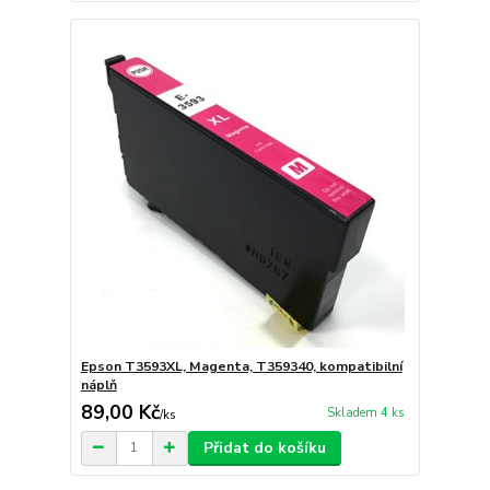
Epson T3593XL, Magenta, T359340, kompatibilní
náplň
89,00 Kč
Skladem 4 ks
/
ks
Přidat do košíku