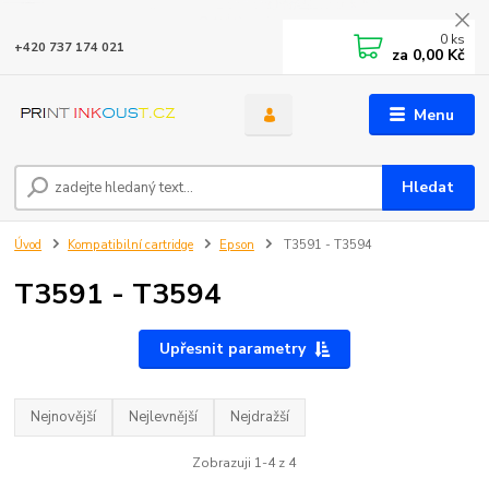
0
ks
+420 737 174 021
za
0,00 Kč
Menu
Hledat
Úvod
Kompatibilní cartridge
Epson
T3591 - T3594
T3591 - T3594
Upřesnit parametry
Nejnovější
Nejlevnější
Nejdražší
Zobrazuji 1-4 z 4