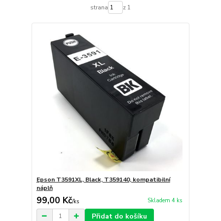
strana
z 1
Epson T3591XL, Black, T359140, kompatibilní
náplň
99,00 Kč
Skladem 4 ks
/
ks
Přidat do košíku