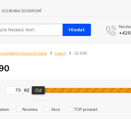
OCHRANA SOUKROMÍ
Nevíte
Hledat
+420
ompatibilní Inkoust Ecotank
Canon
GI-590
90
Kč
Od
adem
Novinka
Akce
TOP produkt