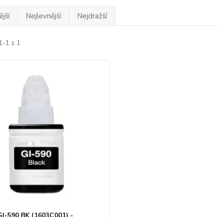
jší
Nejlevnější
Nejdražší
1-1 z 1
I-590 BK (1603C001) -