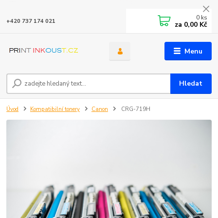
0
ks
+420 737 174 021
za
0,00 Kč
Menu
Hledat
Úvod
Kompatibilní tonery
Canon
CRG-719H