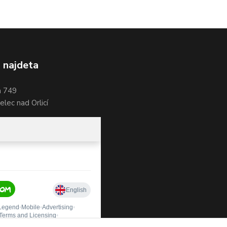
 najdeta
a 749
lec nad Orlicí