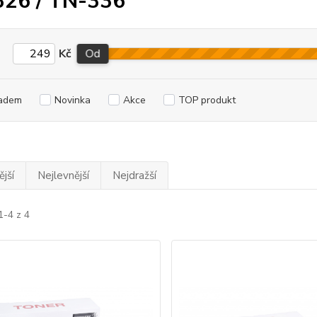
26 / TN-336
Kč
Od
adem
Novinka
Akce
TOP produkt
jší
Nejlevnější
Nejdražší
1-4 z 4