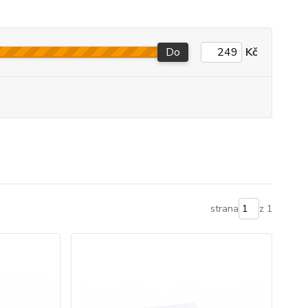
Do
Kč
strana
z 1