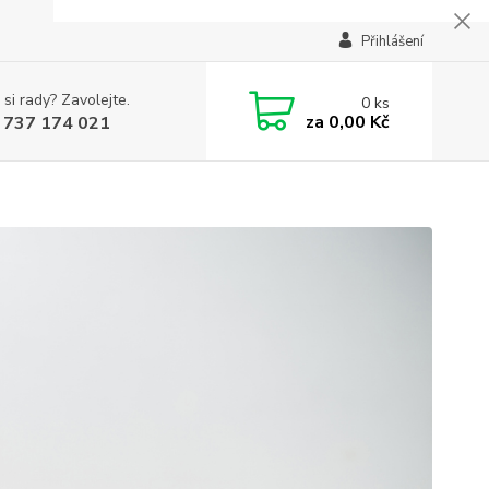
Přihlášení
 si rady? Zavolejte.
0
ks
za
0,00 Kč
 737 174 021