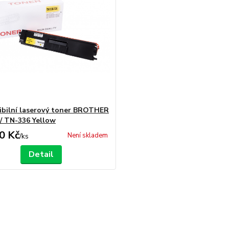
bilní laserový toner BROTHER
/ TN-336 Yellow
0 Kč
Není skladem
/
ks
Detail