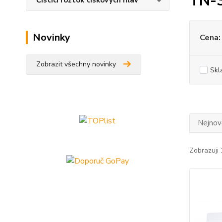
TN-3
Čisticí roztok tiskových hlav
Novinky
Cena:
Zobrazit všechny novinky
Skl
Nejnově
Zobrazuji 