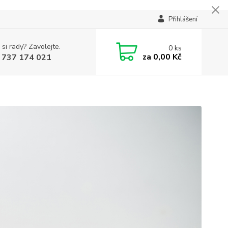
Přihlášení
 si rady? Zavolejte.
0
ks
za
0,00 Kč
 737 174 021