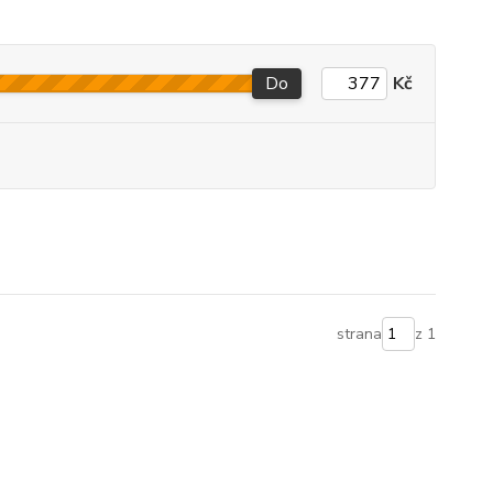
Do
Kč
strana
z 1