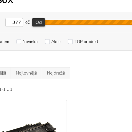
80X
Kč
Od
adem
Novinka
Akce
TOP produkt
jší
Nejlevnější
Nejdražší
1-1 z 1