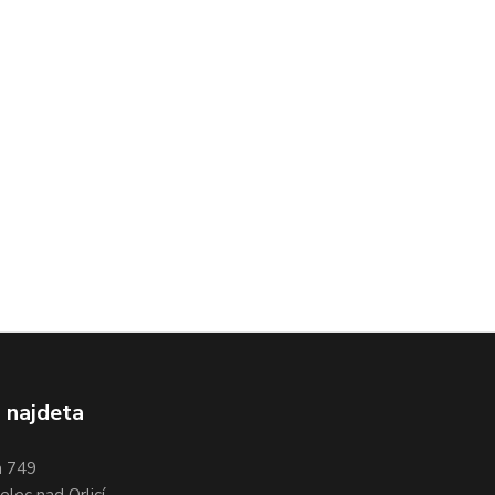
 najdeta
a 749