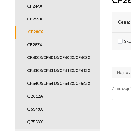
CF2
CF244X
CF259X
Cena:
CF280X
Skl
CF283X
CF400X/CF401X/CF402X/CF403X
CF410X/CF411X/CF412X/CF413X
Nejnově
CF540X/CF541X/CF542X/CF543X
Zobrazuji 
Q2612A
Q5949X
Q7553X