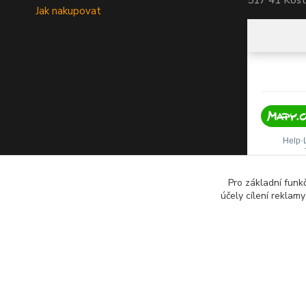
517 41 Koste
Jak nakupovat
Pro základní funk
účely cílení reklam