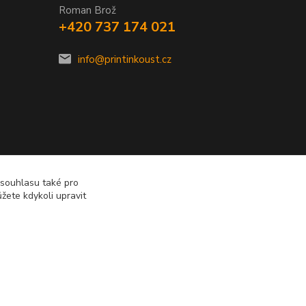
Roman Brož
+420 737 174 021
info@printinkoust.cz
 souhlasu také pro
žete kdykoli upravit
Vytvořeno na
Eshop-rychle.cz