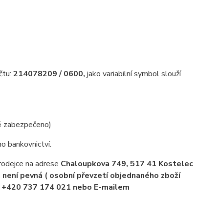
čtu:
214078209 / 0600,
jako variabilní symbol slouží
ně zabezpečeno)
o bankovnictví.
prodejce na adrese
Chaloupkova 749, 517 41 Kostelec
 není pevná ( osobní převzetí objednaného zboží
e +420 737 174 021 nebo E-mailem