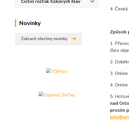
Čisticí roztok tiskových hlav
4. Česká 
Novinky
Způsob 
Zobrazit všechny novinky
1. Převod
číslo obj
2. Dobírk
3. Online
4. Onlin
5. Hotově
nad Orlic
prosím 
Info@pri