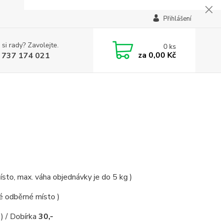
Přihlášení
 si rady? Zavolejte.
0
ks
za
0,00 Kč
 737 174 021
ísto, max. váha objednávky je do 5 kg )
é odběrné místo )
) / Dobírka
30,-