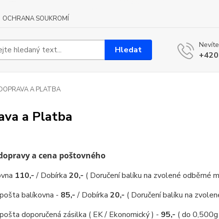
OCHRANA SOUKROMÍ
Nevíte
Hledat
+420
DOPRAVA A PLATBA
ava a Platba
dopravy a cena poštovného
kovna
110
,-
/ Dobírka
20,-
( Doručení balíku na zvolené odběrné m
pošta balíkovna -
85,-
/ Dobírka
20,-
( Doručení balíku na zvolen
pošta doporučená zásilka ( EK / Ekonomický ) -
95,-
( do 0,500g 