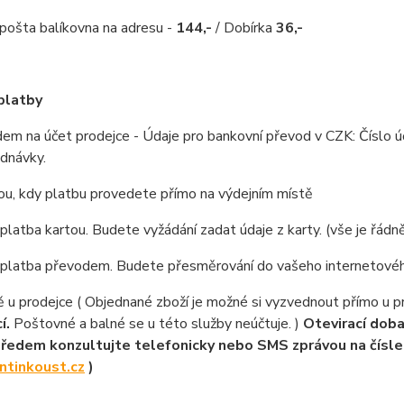
pošta balíkovna na adresu -
144,-
/ Dobírka
36,-
platby
em na účet prodejce - Údaje pro bankovní převod v CZK: Číslo ú
ednávky.
ou, kdy platbu provedete přímo na výdejním místě
 platba kartou. Budete vyžádání zadat údaje z karty. (vše je řád
e platba převodem. Budete přesměrování do vašeho internetovéh
 u prodejce ( Objednané zboží je možné si vyzvednout přímo u 
í.
Poštovné a balné se u této služby neúčtuje. )
Otevirací doba
předem konzultujte telefonicky nebo SMS zprávou na čísl
ntinkoust.cz
)