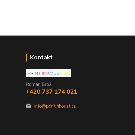
Kontakt
Roman Brož
+420 737 174 021
info@printinkoust.cz