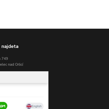
 najdeta
a 749
lec nad Orlicí