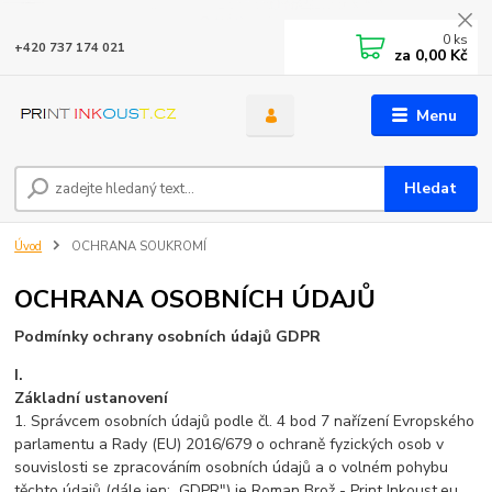
0
ks
+420 737 174 021
za
0,00 Kč
Menu
Hledat
Úvod
OCHRANA SOUKROMÍ
OCHRANA OSOBNÍCH ÚDAJŮ
Podmínky ochrany osobních údajů GDPR
I.
Základní ustanovení
1. Správcem osobních údajů podle čl. 4 bod 7 nařízení Evropského
parlamentu a Rady (EU) 2016/679 o ochraně fyzických osob v
souvislosti se zpracováním osobních údajů a o volném pohybu
těchto údajů (dále jen: „GDPR") je Roman Brož - Print Inkoust.eu,