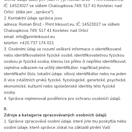
IČ: 14523027 se sídlem Chaloupkova 749, 517 41 Kostelec nad
Orlicí. (dále jen: „správce").
2. Kontaktní údaje správce jsou
adresa: Roman Brož - Print Inkoust.eu, IČ: 14523027 se sídlem
Chaloupkova 749, 517 41 Kostelec nad Orlicí
email: info@printinkoust.eu
telefon: +420 737 174 021
3. Osobními údaji se rozumí veškeré informace o identifikované
nebo identifikovatelné fyzické osobě; identifikovatelnou fyzickou
osobou je fyzická osoba, kterou lze přímo či nepřímo identifikovat,
zejména odkazem na určitý identifikátor, například jméno,
identifikační číslo, lokační údaje, síťový identifikátor nebo na jeden
či více zvláštních prvků fyzické, fyziologické, genetické, psychické,
ekonomické, kulturní nebo společenské identity této fyzické
osoby.
4. Správce nejmenoval pověřence pro ochranu osobních údajů.
II.
Zdroje a kategorie zpracovávaných osobních údajů
1. Správce zpracovává osobní údaje, které jste mu poskytl/a nebo
osobní údaje, které správce získal na základě plnění Vaší