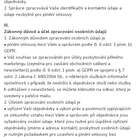
objednávky.
2. Správce zpracovává Vaše identifikační a kontaktní údaje a
údaje nezbytné pro plnění smlouvy.
III.
Zákonný důvod a účel zpracování osobních údajů
1. Zákonným důvodem zpracování osobních údajů je
• plnění smlouvy mezi Vámi a správcem podle čl. 6 odst. 1 písm. b)
GDPR,
• Váš souhlas se zpracováním pro účely poskytování přímého
marketingu (zejména pro zasílání obchodních sdělení a
newsletterů) podle čl. 6 odst. 1 písm. a) GDPR ve spojení s § 7
odst. 2 zákona č. 480/2004 Sb., o některých službách informační
společnosti v případě, že nedošlo k objednávce zboží nebo služby.
K odhlášení z newslleterů, se můžete kliknutím na odkaz, který je
uvedený v patičce mailu.
2. Účelem zpracování osobních údajů je
• vyřízení Vaší objednávky a výkon práv a povinností vyplývajících
ze smluvního vztahu mezi Vámi a správcem; při objednávce jsou
vyžadovány osobní údaje, které jsou nutné pro úspěšné vyřízení
objednávky (jméno a adresa, kontakt), poskytnutí osobních údajů
je nutným požadavkem pro uzavření a plnění smlouvy, bez