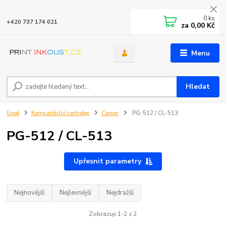
0
ks
+420 737 174 021
za
0,00 Kč
Menu
Hledat
Úvod
Kompatibilní cartridge
Canon
PG-512 / CL-513
PG-512 / CL-513
Upřesnit parametry
Nejnovější
Nejlevnější
Nejdražší
Zobrazuji 1-2 z 2