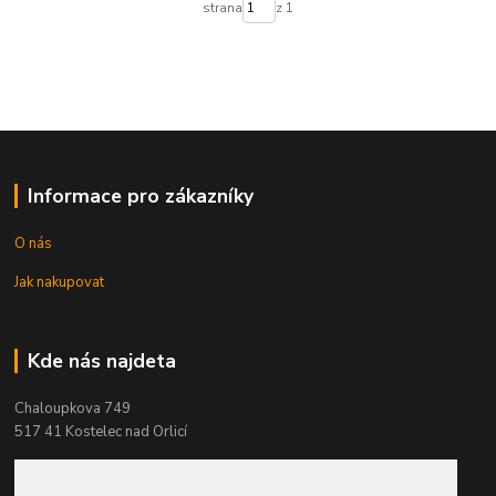
strana
z 1
Informace pro zákazníky
O nás
Jak nakupovat
Kde nás najdeta
Chaloupkova 749
517 41 Kostelec nad Orlicí