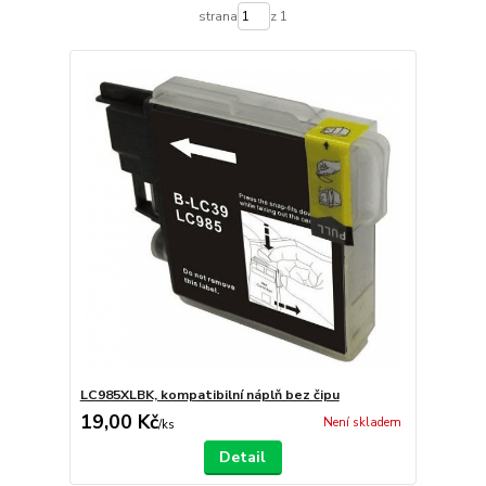
strana
z 1
LC985XLBK, kompatibilní náplň bez čipu
19,00 Kč
Není skladem
/
ks
Detail