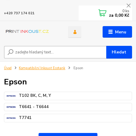
0
ks
+420 737 174 021
za
0,00 Kč
Menu
Hledat
Úvod
Kompatibilní Inkoust Ecotank
Epson
Epson
T102 BK, C, M, Y
T6641 - T6644
T7741