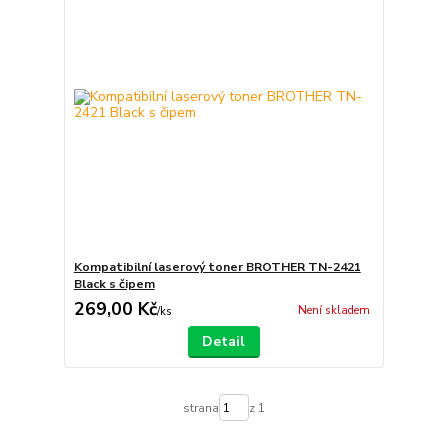
Kompatibilní laserový toner BROTHER TN-2421
Black s čipem
269,00 Kč
Není skladem
/
ks
Detail
strana
z 1