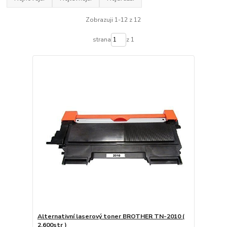
Zobrazuji 1-12 z 12
strana
z 1
Alternativní laserový toner BROTHER TN-2010 (
2.600str )