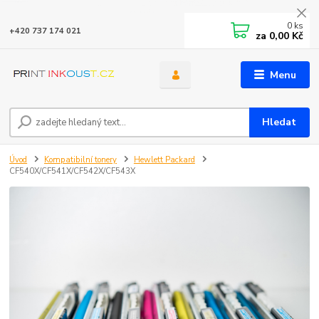
0
ks
+420 737 174 021
za
0,00 Kč
Menu
Hledat
Úvod
Kompatibilní tonery
Hewlett Packard
CF540X/CF541X/CF542X/CF543X