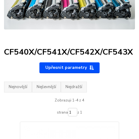
CF540X/CF541X/CF542X/CF543X
Upřesnit parametry
Nejnovější
Nejlevnější
Nejdražší
Zobrazuji 1-4 z 4
strana
z 1