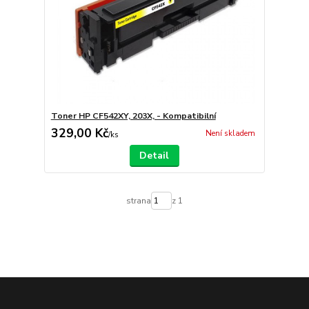
Toner HP CF542XY, 203X, - Kompatibilní
329,00 Kč
Není skladem
/
ks
Detail
strana
z 1