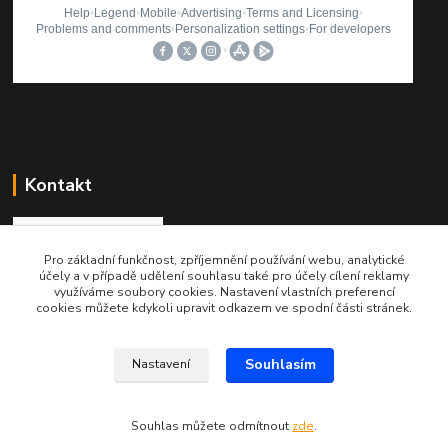
Kontakt
Pro základní funkčnost, zpříjemnění používání webu, analytické
Roman Brož
účely a v případě udělení souhlasu také pro účely cílení reklamy
+420 737 174 021
využíváme soubory cookies. Nastavení vlastních preferencí
cookies můžete kdykoli upravit odkazem ve spodní části stránek.
info@printinkoust.cz
Souhlasím
Nastavení
Souhlas můžete odmítnout
zde
.
Vytvořeno na
Eshop-rychle.cz