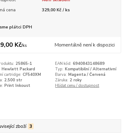
ná cena
329,00 Kč / ks
sme plátci DPH
9,00 Kč
Momentálně není k dispozici
/
ks
roduktu:
25865-1
EAN kód:
6940843148689
Hewlett Packard
Typ:
Kompatibilní / Alternativní
í cartridge:
CF540XM
Barva:
Magenta / Červená
a:
2.500 str
Záruka:
2 roky
e:
Print Inkoust
Hlídat cenu / dostupnost
visející zboží
3