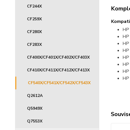
CF244X
Komple
CF259X
Kompatib
HP 
CF280X
HP 
HP 
CF283X
HP 
HP 
CF400X/CF401X/CF402X/CF403X
HP 
CF410X/CF411X/CF412X/CF413X
HP 
HP 
CF540X/CF541X/CF542X/CF543X
Q2612A
Q5949X
Souvise
Q7553X