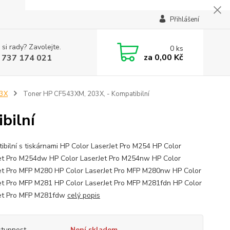
Přihlášení
 si rady? Zavolejte.
0
ks
za
0,00 Kč
 737 174 021
3X
Toner HP CF543XM, 203X, - Kompatibilní
bilní
ibilní s tiskárnami HP Color LaserJet Pro M254 HP Color
et Pro M254dw HP Color LaserJet Pro M254nw HP Color
et Pro MFP M280 HP Color LaserJet Pro MFP M280nw HP Color
et Pro MFP M281 HP Color LaserJet Pro MFP M281fdn HP Color
et Pro MFP M281fdw
celý popis
tupnost
Není skladem