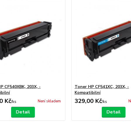
P CF540XBK, 203X, -
Toner HP CF541XC, 203X, -
bilní
Kompatibilní
0 Kč
329,00 Kč
Není skladem
N
/
ks
/
ks
Detail
Detail