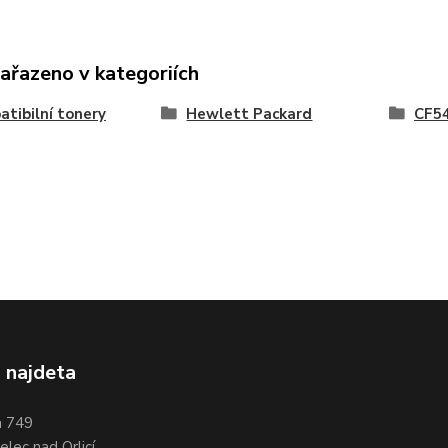
zařazeno v kategoriích
tibilní tonery
Hewlett Packard
CF5
 najdeta
a 749
lec nad Orlicí