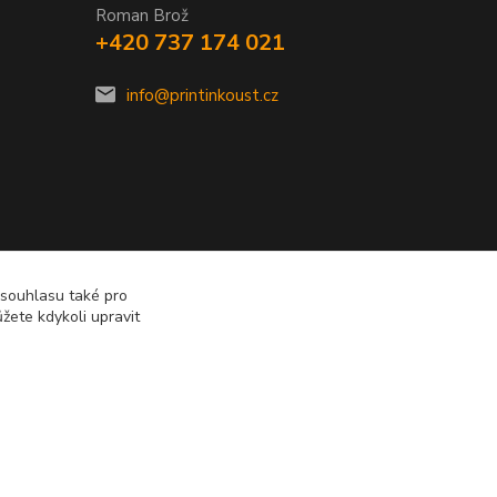
Roman Brož
+420 737 174 021
info@printinkoust.cz
 souhlasu také pro
žete kdykoli upravit
Vytvořeno na
Eshop-rychle.cz