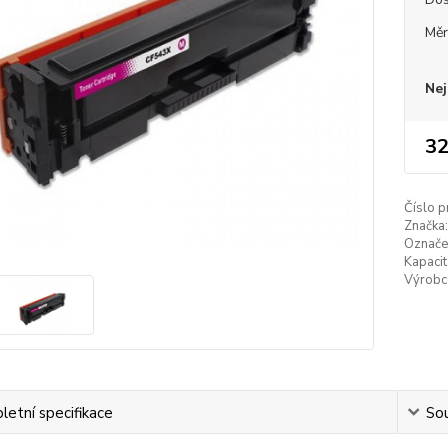
Měr
Nej
32
Číslo p
Značka:
Označen
Kapacit
Výrobc
etní specifikace
Sou