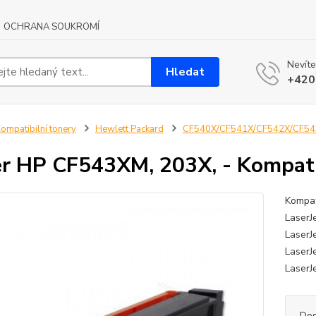
OCHRANA SOUKROMÍ
Nevíte
Hledat
+420
ompatibilní tonery
Hewlett Packard
CF540X/CF541X/CF542X/CF54
r HP CF543XM, 203X, - Kompati
Kompat
LaserJ
LaserJ
LaserJ
LaserJ
Dos