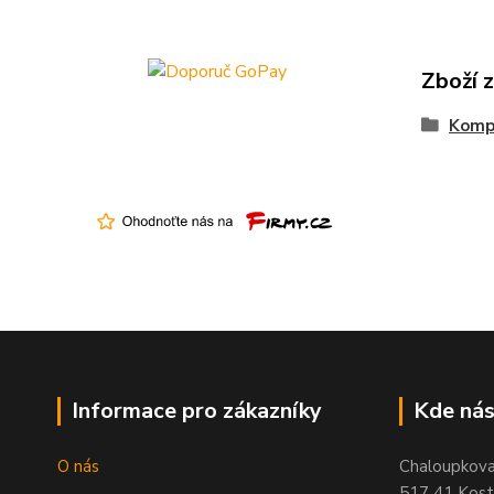
Zboží 
Kompa
Informace pro zákazníky
Kde nás
O nás
Chaloupkov
517 41 Koste