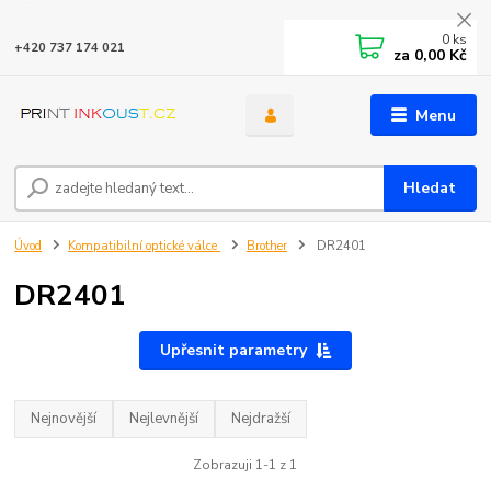
0
ks
+420 737 174 021
za
0,00 Kč
Menu
Hledat
Úvod
Kompatibilní optické válce
Brother
DR2401
DR2401
Upřesnit parametry
Nejnovější
Nejlevnější
Nejdražší
Zobrazuji 1-1 z 1