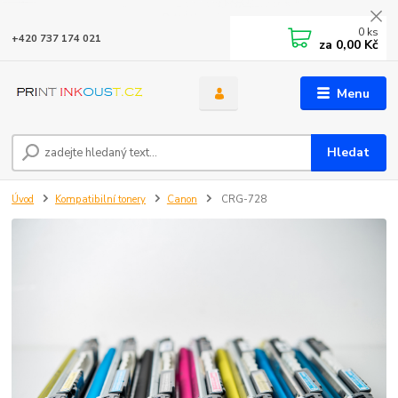
0
ks
+420 737 174 021
za
0,00 Kč
Menu
Hledat
Úvod
Kompatibilní tonery
Canon
CRG-728