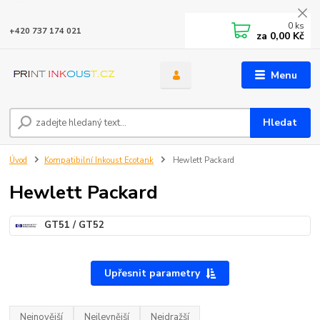
0
ks
+420 737 174 021
za
0,00 Kč
Menu
Hledat
Úvod
Kompatibilní Inkoust Ecotank
Hewlett Packard
Hewlett Packard
GT51 / GT52
Upřesnit parametry
Nejnovější
Nejlevnější
Nejdražší