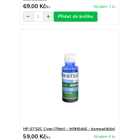
69,00 Kč
Skladem 3 ks
/
ks
Přidat do košíku
HP GT52C Cyan (70ml) - M0H54AE - kompatibilní
59,00 Kč
Skladem 4 ks
/
ks