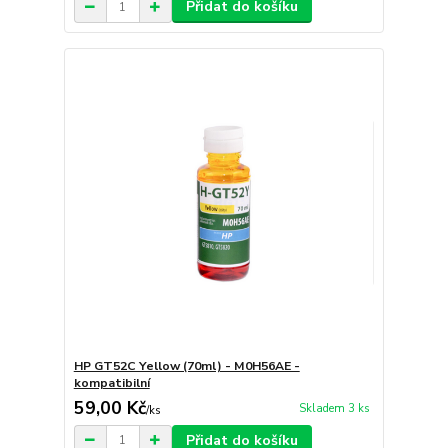
Přidat do košíku
HP GT52C Yellow (70ml) - M0H56AE -
kompatibilní
59,00 Kč
Skladem 3 ks
/
ks
Přidat do košíku