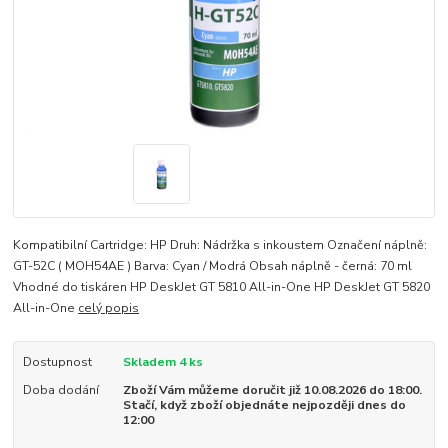
Kompatibilní Cartridge: HP Druh: Nádržka s inkoustem Označení náplně:
GT-52C ( MOH54AE ) Barva: Cyan / Modrá Obsah náplně - černá: 70 ml
Vhodné do tiskáren HP DeskJet GT 5810 All-in-One HP DeskJet GT 5820
All-in-One
celý popis
Dostupnost
Skladem 4 ks
Doba dodání
Zboží Vám můžeme doručit již 10.08.2026 do 18:00.
Stačí, když zboží objednáte nejpozději dnes do
12:00