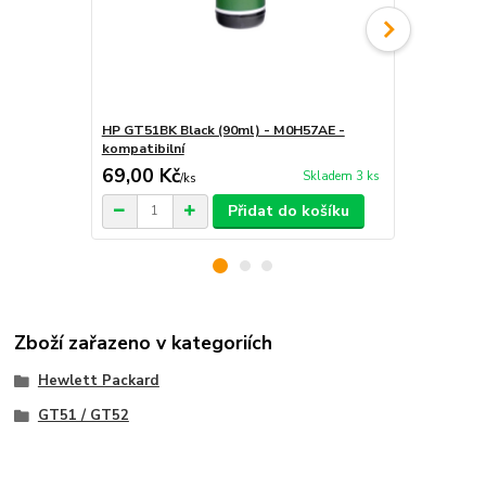
HP GT51BK Black (90ml) - M0H57AE -
HP GT52M Ma
kompatibilní
kompatibiln
69,00 Kč
59,00 Kč
Skladem 3 ks
/
ks
Přidat do košíku
Zboží zařazeno v kategoriích
Hewlett Packard
GT51 / GT52