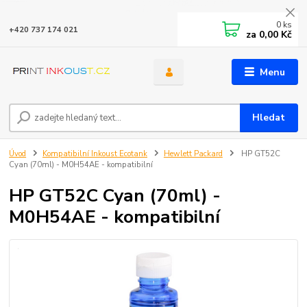
0
ks
+420 737 174 021
za
0,00 Kč
Menu
Hledat
Úvod
Kompatibilní Inkoust Ecotank
Hewlett Packard
HP GT52C
Cyan (70ml) - M0H54AE - kompatibilní
HP GT52C Cyan (70ml) -
M0H54AE - kompatibilní