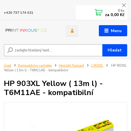
0
ks
+420 737 174 021
za
0,00 Kč
Menu
Hledat
Úvod
Kompatibilní cartridge
Hewlett Packard
č.903XL
HP 903XL
Yellow ( 13m l) - T6M11AE - kompatibilní
HP 903XL Yellow ( 13m l) -
T6M11AE - kompatibilní