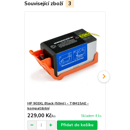
Související zboží
3
HP 903XL Black (50ml) - T6M15AE -
HP 903XL Cy
kompatibilní
kompatibiln
229,00 Kč
229,00 K
Skladem 4 ks
/
ks
Přidat do košíku