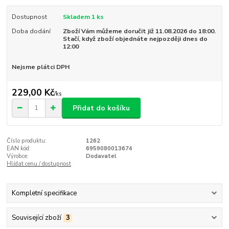
Dostupnost
Skladem 1 ks
Doba dodání
Zboží Vám můžeme doručit již 11.08.2026 do 18:00.
Stačí, když zboží objednáte nejpozději dnes do
12:00
Nejsme plátci DPH
229,00 Kč
/
ks
Přidat do košíku
Číslo produktu:
1262
EAN kód:
6959080013674
Výrobce:
Dodavatel
Hlídat cenu / dostupnost
Kompletní specifikace
Související zboží
3