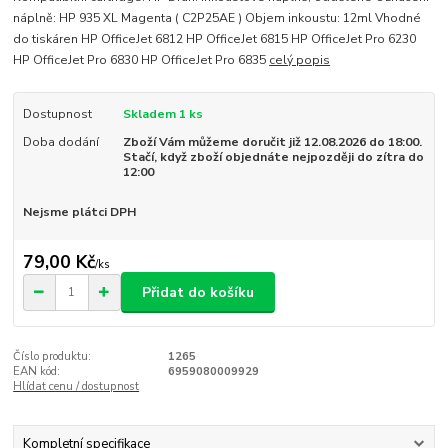
náplně: HP 935 XL Magenta ( C2P25AE ) Objem inkoustu: 12ml Vhodné
do tiskáren HP OfficeJet 6812 HP OfficeJet 6815 HP OfficeJet Pro 6230
HP OfficeJet Pro 6830 HP OfficeJet Pro 6835
celý popis
Dostupnost
Skladem 1 ks
Doba dodání
Zboží Vám můžeme doručit již 12.08.2026 do 18:00.
Stačí, když zboží objednáte nejpozději do zítra do
12:00
Nejsme plátci DPH
79,00 Kč
/
ks
Přidat do košíku
Číslo produktu:
1265
EAN kód:
6959080009929
Hlídat cenu / dostupnost
Kompletní specifikace