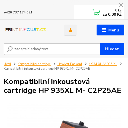
0
ks
+420 737 174 021
za
0,00 Kč
Menu
Hledat
Úvod
Kompatibilní cartridge
Hewlett Packard
č.934 XL / č.935 XL
Kompatibilní inkoustová cartridge HP 935XL M- C2P25AE
Kompatibilní inkoustová
cartridge HP 935XL M- C2P25AE