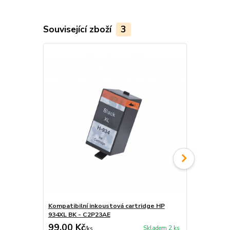
Související zboží
3
Kompatibilní inkoustová cartridge HP
Kompatibiln
934XL BK - C2P23AE
935XL C- C
99,00 Kč
79,00 Kč
Skladem 2 ks
/
ks