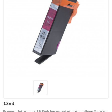
12ml
Kompatibilní cartridge: HP Druh: Inkoustové náplně, oddělené Označení