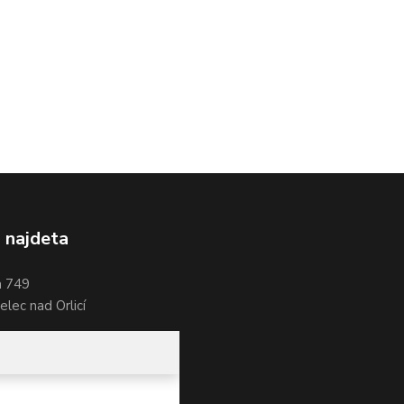
 najdeta
a 749
lec nad Orlicí