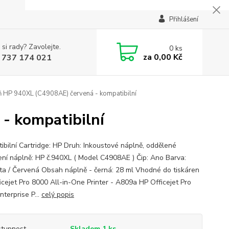
Přihlášení
 si rady? Zavolejte.
0
ks
za
0,00 Kč
 737 174 021
 HP 940XL (C4908AE) červená - kompatibilní
- kompatibilní
ibilní Cartridge: HP Druh: Inkoustové náplně, oddělené
ní náplně: HP č.940XL ( Model C4908AE ) Čip: Ano Barva:
a / Červená Obsah náplně - černá: 28 ml Vhodné do tiskáren
icejet Pro 8000 All-in-One Printer - A809a HP Officejet Pro
terprise P...
celý popis
tupnost
Skladem 1 ks