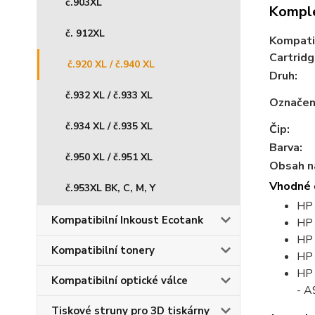
č.903XL
Komple
č. 912XL
Kompati
Cartridg
č.920 XL / č.940 XL
Druh:
č.932 XL / č.933 XL
Označení
č.934 XL / č.935 XL
Čip:
Barva:
č.950 XL / č.951 XL
Obsah ná
Vhodné 
č.953XL BK, C, M, Y
HP 
Kompatibilní Inkoust Ecotank
HP 
HP 
Kompatibilní tonery
HP 
HP 
Kompatibilní optické válce
- 
Tiskové struny pro 3D tiskárny