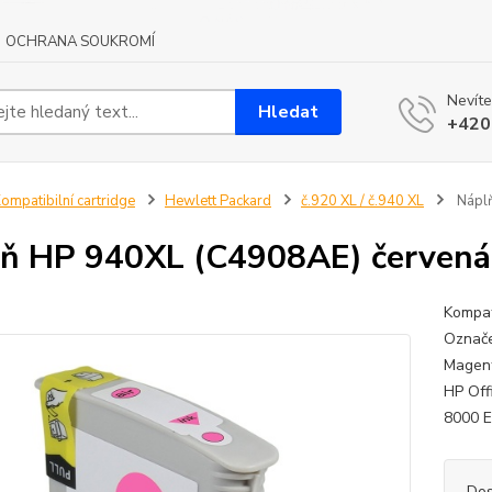
OCHRANA SOUKROMÍ
Nevíte
Hledat
+420
ompatibilní cartridge
Hewlett Packard
č.920 XL / č.940 XL
Náplň
ň HP 940XL (C4908AE) červená 
Kompat
Označe
Magent
HP Off
8000 En
Dos