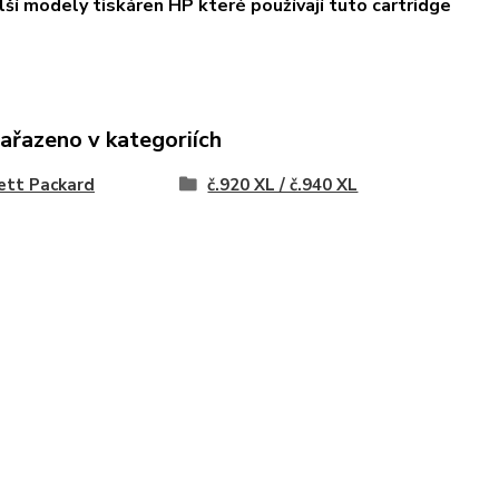
lší modely tiskáren HP které používají tuto cartridge
zařazeno v kategoriích
ett Packard
č.920 XL / č.940 XL