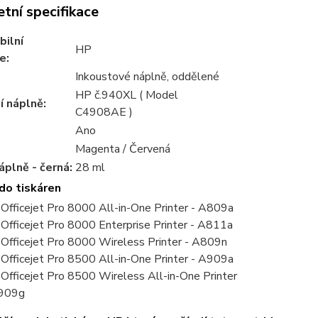
tní specifikace
bilní
HP
e:
Inkoustové náplně, oddělené
HP č.940XL ( Model
 náplně:
C4908AE )
Ano
Magenta / Červená
plně - černá:
28 ml
do tiskáren
Officejet Pro 8000 All-in-One Printer - A809a
Officejet Pro 8000 Enterprise Printer - A811a
Officejet Pro 8000 Wireless Printer - A809n
Officejet Pro 8500 All-in-One Printer - A909a
Officejet Pro 8500 Wireless All-in-One Printer
A909g