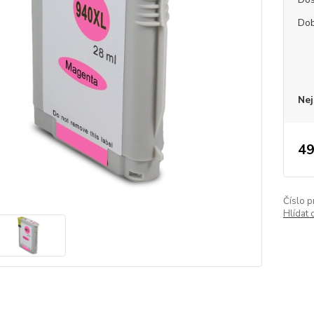
Dob
Nej
49
Číslo p
Hlídat 