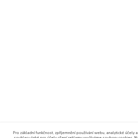
Pro základní funkčnost, zpříjemnění používání webu, analytické účely a
souhlasu také pro účely cílení reklamy využíváme soubory cookies. Na