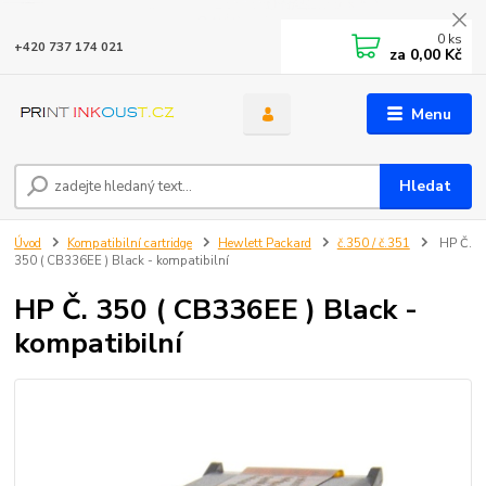
0
ks
+420 737 174 021
za
0,00 Kč
Menu
Hledat
Úvod
Kompatibilní cartridge
Hewlett Packard
č.350 / č.351
HP Č.
350 ( CB336EE ) Black - kompatibilní
HP Č. 350 ( CB336EE ) Black -
kompatibilní