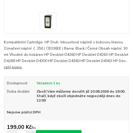
Kompatibilní Cartridge: HP Druh: Inkoustové náplně s tiskovou hlavou
Označení náplní: č. 350 ( CB336EE ) Barva: Black / Černá Obsah náplní: 30
ml Vhodné do tiskáren HP DeskJet D4260 HP DeskJet D4263 HP DeskJet
D4268 HP DeskJet D4300 HP DeskJet D4360 HP DeskJet D4363 HP Des...
celý popis
Dostupnost
Skladem 1 ks
Doba dodání
Zboží Vám můžeme doručit již 10.08.2026 do 18:00.
Stačí, když zboží objednáte nejpozději dnes do
12:00
Nejsme plátci DPH
199,00 Kč
/
ks