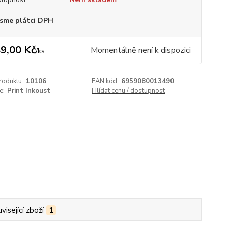
sme plátci DPH
9,00 Kč
Momentálně není k dispozici
/
ks
roduktu:
10106
EAN kód:
6959080013490
e:
Print Inkoust
Hlídat cenu / dostupnost
visející zboží
1