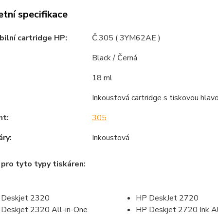
tní specifikace
ilní cartridge HP:
Č.305 ( 3YM62AE )
Black / Černá
18 ml
:
Inkoustová cartridge s tiskovou hlav
nt:
305
áry:
Inkoustová
pro tyto typy tiskáren:
 Deskjet 2320
HP DeskJet 2720
Deskjet 2320 All-in-One
HP Deskjet 2720 Ink Al