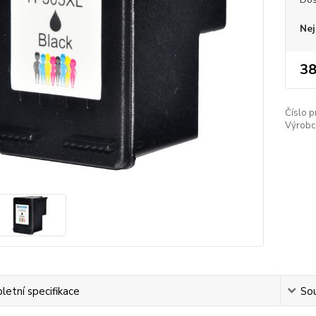
Nej
38
Číslo p
Výrobc
etní specifikace
Sou