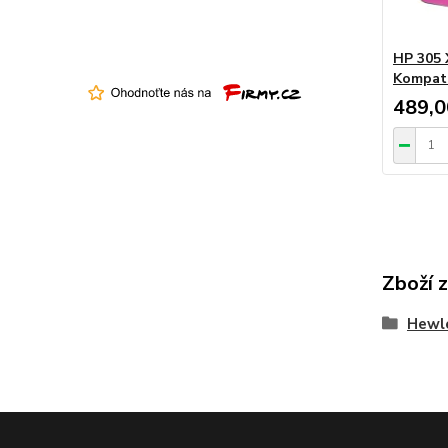
HP 305 
Kompati
489,0
Zboží 
Hewl