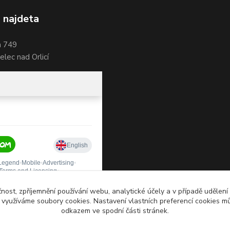
 najdeta
a 749
lec nad Orlicí
čnost, zpříjemnění používání webu, analytické účely a v případě udělení
y využíváme soubory cookies. Nastavení vlastních preferencí cookies mů
odkazem ve spodní části stránek.