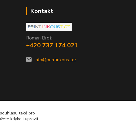
Kontakt
Roman Brož
+420 737 174 021
info@printinkoust.cz
 souhlasu také pro
žete kdykoli upravit