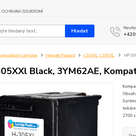
OCHRANA SOUKROMÍ
Nevíte
Hledat
+420
ompatibilní cartridge
Hewlett Packard
č.304XL, č.305XL
HP 305
05XXl Black, 3YM62AE, Kompatib
Kompat
Obsah:
Sortim
tiskár
2700 s
Dos