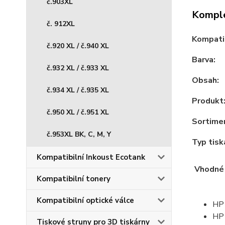
č.903XL
Komple
č. 912XL
Kompatib
č.920 XL / č.940 XL
Barva:
č.932 XL / č.933 XL
Obsah:
č.934 XL / č.935 XL
Produkt
č.950 XL / č.951 XL
Sortime
č.953XL BK, C, M, Y
Typ tisk
Kompatibilní Inkoust Ecotank
Vhodné 
Kompatibilní tonery
Kompatibilní optické válce
HP
HP 
Tiskové struny pro 3D tiskárny