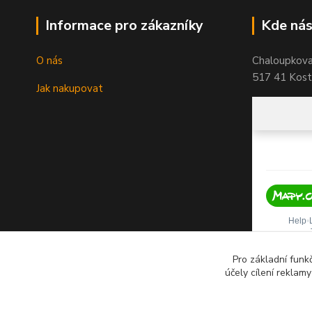
Informace pro zákazníky
Kde nás
O nás
Chaloupkov
517 41 Koste
Jak nakupovat
Pro základní funk
účely cílení reklam