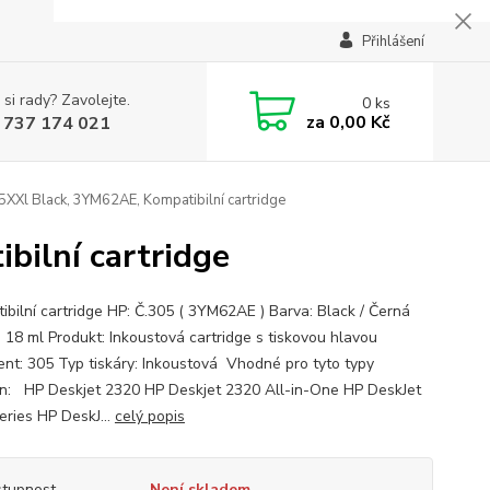
Přihlášení
 si rady? Zavolejte.
0
ks
za
0,00 Kč
 737 174 021
XXl Black, 3YM62AE, Kompatibilní cartridge
ilní cartridge
ibilní cartridge HP: Č.305 ( 3YM62AE ) Barva: Black / Černá
 18 ml Produkt: Inkoustová cartridge s tiskovou hlavou
ent: 305 Typ tiskáry: Inkoustová Vhodné pro tyto typy
en: HP Deskjet 2320 HP Deskjet 2320 All-in-One HP DeskJet
eries HP DeskJ...
celý popis
tupnost
Není skladem