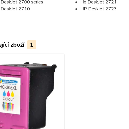
DeskJet 2700 series
Hp DeskJet 2721
 DeskJet 2710
HP Deskjet 2723
jící zboží
1