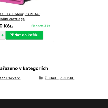
XXL Tri Colour, 3YM63AE,
bilní cartridge
0 Kč
Skladem 3 ks
/
ks
Přidat do košíku
zařazeno v kategoriích
ett Packard
č.304XL, č.305XL