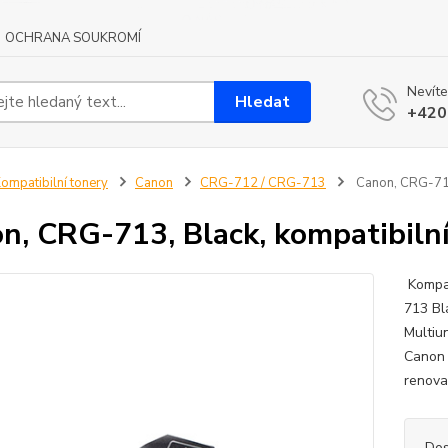
OCHRANA SOUKROMÍ
Nevíte
Hledat
+420
ompatibilní tonery
Canon
CRG-712 / CRG-713
Canon, CRG-713,
n, CRG-713, Black, kompatibilní
Kompat
713 Bl
Multiu
Canon 
renova
Dos