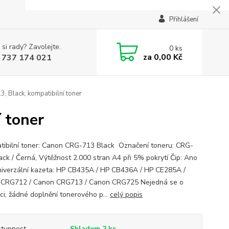
Přihlášení
 si rady? Zavolejte.
0
ks
za
0,00 Kč
 737 174 021
 Black, kompatibilní toner
 toner
ibilní toner: Canon CRG-713 Black Označení toneru: CRG-
ack / Černá, Výtěžnost 2.000 stran A4 při 5% pokrytí Čip: Ano
niverzální kazeta: HP CB435A / HP CB436A / HP CE285A /
CRG712 / Canon CRG713 / Canon CRG725 Nejedná se o
ci, žádné doplnění tonerového p...
celý popis
tupnost
Skladem 2 ks