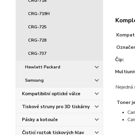
CRG-716
CRG-719H
Komple
CRG-725
Kompati
CRG-728
Označen
CRG-737
Čip:
Hewlett Packard
Multiuni
Samsung
Nejedná 
Kompatibilní optické válce
Toner j
Tiskové struny pro 3D tiskárny
Can
Ca
Pásky a kotouče
Čisticí roztok tiskových hlav