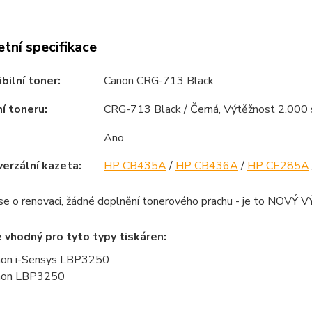
tní specifikace
bilní toner:
Canon CRG-713 Black
í toneru:
CRG-713 Black / Černá, Výtěžnost 2.000 s
Ano
verzální kazeta:
HP CB435A
/
HP CB436A
/
HP CE285A
se o renovaci, žádné doplnění tonerového prachu - je to NOV
e vhodný pro tyto typy tiskáren:
on i-Sensys LBP3250
non LBP3250