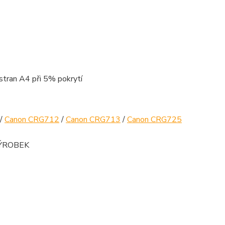
tran A4 při 5% pokrytí
/
Canon CRG712
/
Canon CRG713
/
Canon CRG725
Ý VÝROBEK