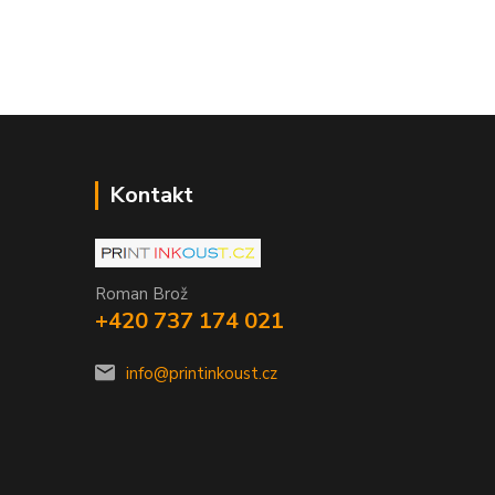
Kontakt
Roman Brož
+420 737 174 021
info@printinkoust.cz