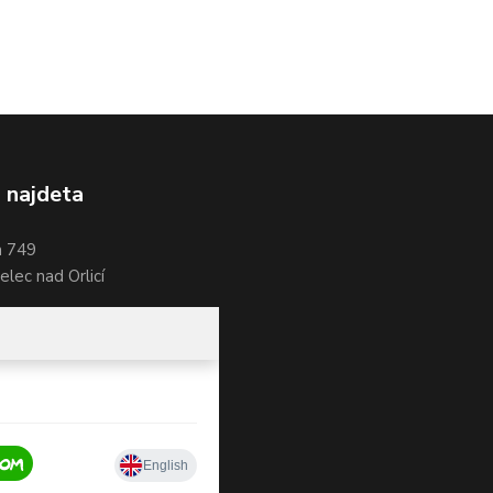
 najdeta
a 749
lec nad Orlicí