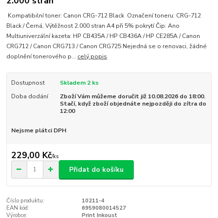
2.000 stran
Kompatibilní toner: Canon CRG-712 Black Označení toneru: CRG-712
Black / Černá, Výtěžnost 2.000 stran A4 při 5% pokrytí Čip: Ano
Multiuniverzální kazeta: HP CB435A / HP CB436A / HP CE285A / Canon
CRG712 / Canon CRG713 / Canon CRG725 Nejedná se o renovaci, žádné
doplnění tonerového p...
celý popis
Dostupnost
Skladem 2 ks
Doba dodání
Zboží Vám můžeme doručit již 10.08.2026 do 18:00.
Stačí, když zboží objednáte nejpozději do zítra do
12:00
Nejsme plátci DPH
229,00 Kč
/
ks
Přidat do košíku
Číslo produktu:
10211-4
EAN kód:
6959080014527
Výrobce:
Print Inkoust