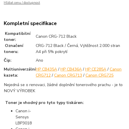
Hlídat cenu / dostupnost
Kompletní specifikace
Kompatibilní
Canon CRG-712 Black
toner:
Označení
CRG-712 Black / Černá, Výtěžnost 2.000 stran
toneru:
A4 při 5% pokrytí
Čip:
Ano
Multiuniverzální
HP CB435A
/
HP CB436A
/
HP CE285A
/
Canon
kazeta:
CRG712
/
Canon CRG713
/
Canon CRG725
Nejedná se o renovaci, žádné doplnění tonerového prachu - je to
NOVÝ VÝROBEK
Toner je vhodný pro tyto typy tiskáren:
Canon i-
Sensys
LBP3018