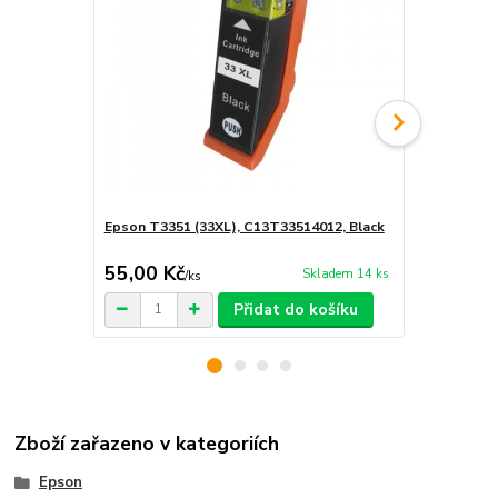
Epson T3351 (33XL), C13T33514012, Black
Epson T3361
black
55,00 Kč
45,00 Kč
Skladem 14 ks
/
ks
Přidat do košíku
Zboží zařazeno v kategoriích
Epson