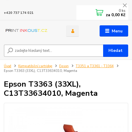
0
ks
+420 737 174 021
za
0,00 Kč
Menu
Hledat
Úvod
Kompatibilní cartridge
Epson
T3351 a T3361 - T3364
Epson T3363 (33XL), C13T33634010, Magenta
Epson T3363 (33XL),
C13T33634010, Magenta