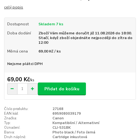
celý popis
Dostupnost
Skladem 7 ks
Doba dodání
Zboží Vám můžeme doručit již 11.08.2026 do 18:00.
Stačí, když zboží objednáte nejpozději do zítra do
12:00
Měrná cena
69,00 Kč / ks
Nejsme plátci DPH
69,00 Kč
/
ks
Přidat do košíku
Číslo produktu:
27168
EAN kód:
6959080039179
Značka:
Canon
Typ:
Kompatibilní / Alternativní
Označení:
CLI-531BK
Barva:
Photo black / Foto černá
Druh náplně:
Cartridge inkustová