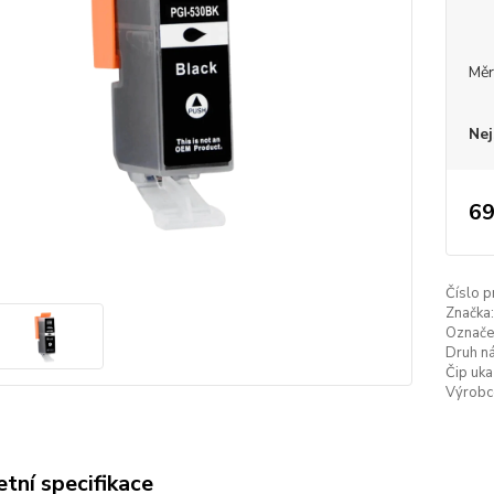
Měr
Nej
69
Číslo p
Značka:
Označe
Druh ná
Čip uka
Výrobc
tní specifikace