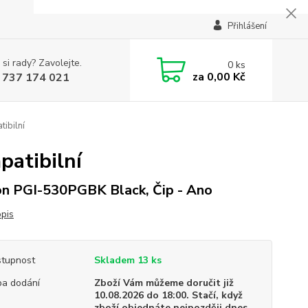
Přihlášení
 si rady? Zavolejte.
0
ks
za
0,00 Kč
 737 174 021
ibilní
atibilní
n PGI-530PGBK Black, Čip - Ano
opis
tupnost
Skladem 13 ks
a dodání
Zboží Vám můžeme doručit již
10.08.2026 do 18:00. Stačí, když
zboží objednáte nejpozději dnes