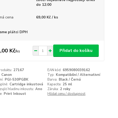
do 12:00
ná cena
69,00 Kč / ks
sme plátci DPH
,00 Kč
Přidat do košíku
/
ks
roduktu:
27167
EAN kód:
6959080039162
Canon
Typ:
Kompatibilní / Alternativní
ní:
PGI-530PGBK
Barva:
Black / Černá
plně:
Cartridge inkustová
Kapacita:
25 ml
zující hladinu inkoustu:
Ano
Záruka:
2 roky
e:
Print Inkoust
Hlídat cenu / dostupnost