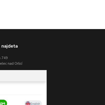
 najdeta
a 749
lec nad Orlicí