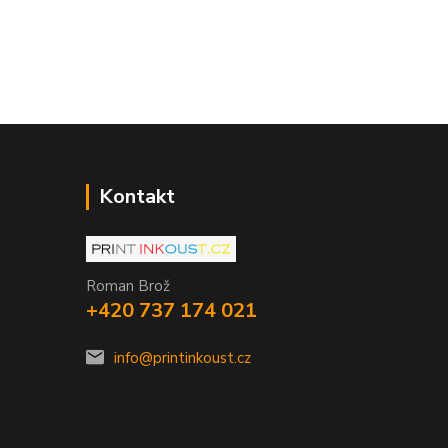
Kontakt
Roman Brož
+420 737 174 021
info@printinkoust.cz