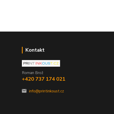
Kontakt
Roman Brož
+420 737 174 021
info@printinkoust.cz