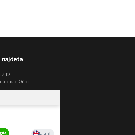
 najdeta
a 749
lec nad Orlicí