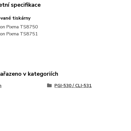
tní specifikace
vané tiskárny
on Pixma TS8750
on Pixma TS8751
zařazeno v kategoriích
n
PGI-530 / CLI-531