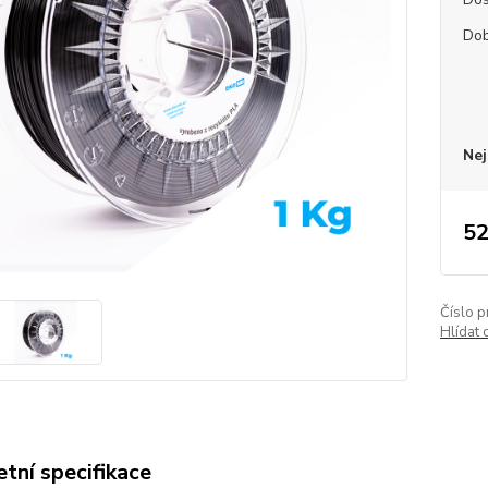
Dob
Nej
52
Číslo p
Hlídat 
tní specifikace