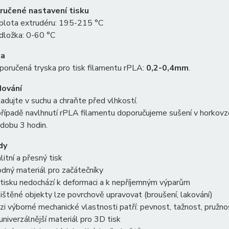
čené nastavení tisku
plota extrudéru: 195-215 °C
dložka: 0-60 °C
ka
oručená tryska pro tisk filamentu rPLA:
0,2-0,4mm
.
ování
adujte v suchu a chraňte před vlhkostí.
případě navlhnutí rPLA filamentu doporučujeme sušení v horkov
dobu 3 hodin.
dy
litní a přesný tisk
dný materiál pro začátečníky
 tisku nedochází k deformaci a k nepříjemným výparům
ištěné objekty lze povrchově upravovat (broušení, lakování)
i výborné mechanické vlastnosti patří: pevnost, tažnost, pružno
univerzálnější materiál pro 3D tisk