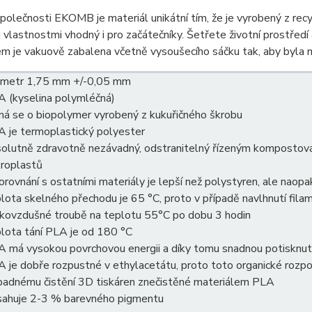
olečnosti EKOMB je materiál unikátní tím, že je vyrobený z recy
 vlastnostmi vhodný i pro začátečníky. Šetřete životní prostředí 
m je vakuově zabalena včetně vysoušecího sáčku tak, aby byla m
ametr 1,75 mm +/-0,05 mm
 (kyselina polymléčná)
ná se o biopolymer vyrobený z kukuřičného škrobu
 je termoplastický polyester
olutně zdravotně nezávadný, odstranitelný řízeným kompostová
roplastů
orovnání s ostatními materiály je lepší než polystyren, ale naop
lota skelného přechodu je 65 °C, proto v případě navlhnutí fil
kovzdušné troubě na teplotu 55°C po dobu 3 hodin
lota tání PLA je od 180 °C
 má vysokou povrchovou energii a díky tomu snadnou potisknu
 je dobře rozpustné v ethylacetátu, proto toto organické roz
padnému čistění 3D tiskáren znečistěné materiálem PLA
sahuje 2-3 % barevného pigmentu