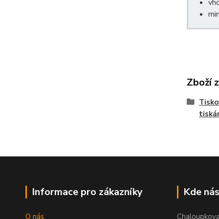
vho
min
Zboží 
Tisko
tiská
Informace pro zákazníky
Kde nás
O nás
Chaloupkov