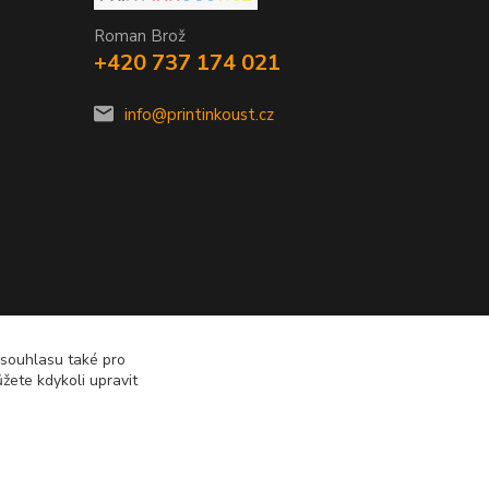
Roman Brož
+420 737 174 021
info@printinkoust.cz
 souhlasu také pro
žete kdykoli upravit