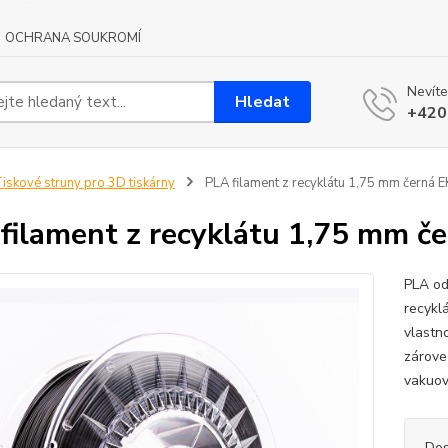
OCHRANA SOUKROMÍ
Nevíte
Hledat
+420
iskové struny pro 3D tiskárny
PLA filament z recyklátu 1,75 mm černá 
filament z recyklátu 1,75 mm č
PLA od
recykl
vlastno
zárove
vakuov
Dos