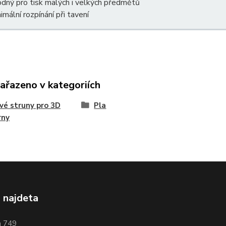
dný pro tisk malých i velkých předmětů
imální rozpínání při tavení
zařazeno v kategoriích
vé struny pro 3D
Pla
rny
 najdeta
a 749