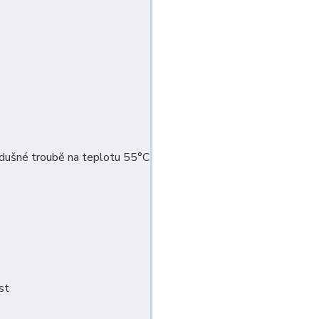
zdušné troubě na teplotu 55°C
st