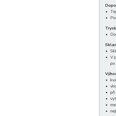
Doporu
Te
Po
Trys
Dop
Sklad
Skl
V 
po 
Výho
kva
vho
při
vyt
mez
nej