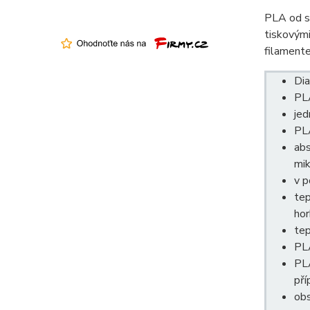
PLA od sp
tiskovými
filamente
Di
PLA
jed
PLA
abs
mik
v p
tep
hor
tep
PLA
PLA
pří
ob