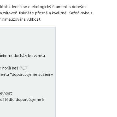
klátu. Jedná se o ekologický filament s dobrými
a zároveň tiskněte přesně a kvalitně! Každá cívka s
inimalizována vlhkost.
ním, nedochází ke vzniku
ak horší než PET
amentu *doporučujeme sušení v
telnost
pouštědlo doporučujeme k