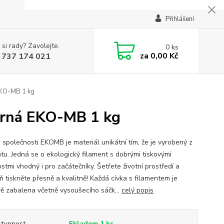
Přihlášení
 si rady? Zavolejte.
0
ks
za
0,00 Kč
 737 174 021
EKO-MB 1 kg
erná EKO-MB 1 kg
 společnosti EKOMB je materiál unikátní tím, že je vyrobený z
átu. Jedná se o ekologický filament s dobrými tiskovými
stmi vhodný i pro začátečníky. Šetřete životní prostředí a
ň tiskněte přesně a kvalitně! Každá cívka s filamentem je
ě zabalena včetně vysoušecího sáčk...
celý popis
tupnost
Skladem 1 ks