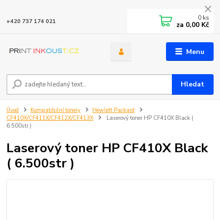
0
ks
+420 737 174 021
za
0,00 Kč
Menu
Hledat
Úvod
Kompatibilní tonery
Hewlett Packard
CF410X/CF411X/CF412X/CF413X
Laserový toner HP CF410X Black (
6.500str )
Laserový toner HP CF410X Black
( 6.500str )