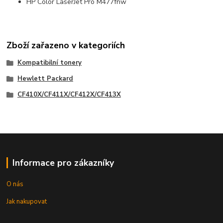
HP Color LaserJet Pro M477fnw
Zboží zařazeno v kategoriích
Kompatibilní tonery
Hewlett Packard
CF410X/CF411X/CF412X/CF413X
Informace pro zákazníky
O nás
Jak nakupovat