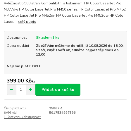
Vytěžnost 6.500 stran Kompatibilní s tiskárnami HP Color LaserJet Pro
M377dw HP Color LaserJet Pro M450 series HP Color LaserJet Pro M452
HP Color LaserJet Pro M452dn HP Color LaserJet Pro M452dw HP Color
LaserJ...
celý popis
Dostupnost
Skladem 1 ks
Doba dodání
Zboží Vám můžeme doručit již 10.08.2026 do 18:00.
Stačí, když zboží objednáte nejpozději dnes do
12:00
Nejsme plátci DPH
399,00 Kč
/
ks
Přidat do košíku
Číslo produktu:
25867-1
EAN kód:
5017534997596
Hlídat cenu / dostupnost