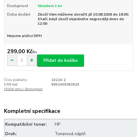
Dostupnost
Skladem 1 ks
Doba dodání
Zboží Vám můžeme doručit již 10.08.2026 do 18:00.
Stačí, když zboží objednáte nejpozději dnes do
12:00
Nejsme plátci DPH
299,00 Kč
/
ks
Přidat do košíku
Číslo produktu:
10224-2
EAN kód:
6952459363929
Hlídat cenu / dostupnost
Kompletní specifikace
Kompatibilní toner:
HP
Druh:
Tonerová náplň