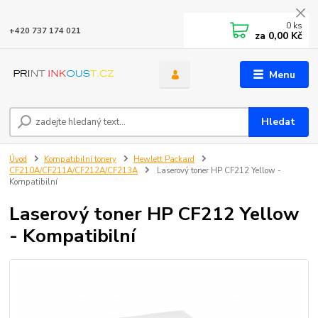
0
ks
+420 737 174 021
za
0,00 Kč
Menu
Hledat
Úvod
Kompatibilní tonery
Hewlett Packard
CF210A/CF211A/CF212A/CF213A
Laserový toner HP CF212 Yellow -
Kompatibilní
Laserový toner HP CF212 Yellow
- Kompatibilní