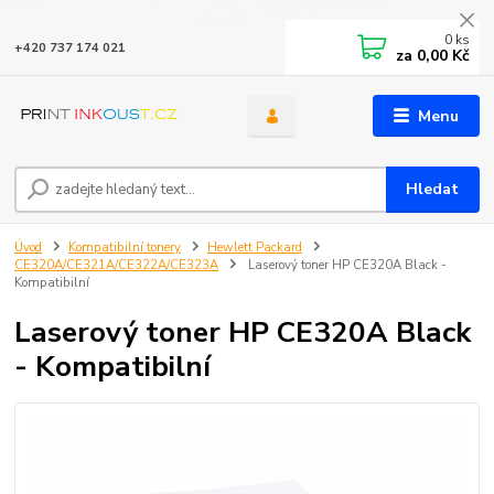
0
ks
+420 737 174 021
za
0,00 Kč
Menu
Hledat
Úvod
Kompatibilní tonery
Hewlett Packard
CE320A/CE321A/CE322A/CE323A
Laserový toner HP CE320A Black -
Kompatibilní
Laserový toner HP CE320A Black
- Kompatibilní