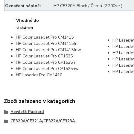
Označení náplně:
HP CE320A Black / Černá (2.200str.)
Vhodné do
tiskáren
HP Color LaserJet Pro CM1415
HP LaserJe
HP Color LaserJet Pro CM1415fn
HP LaserJe
HP Color LaserJet Pro CM1415fnw
HP LaserJ
HP Color LaserJet Pro CP1525
HP LaserJe
HP Color LaserJet Pro CP1525n
HP LaserJe
HP Color LaserJet Pro CP1525nw
HP LaserJe
HP LaserJet Pro CM1410
Zboží zařazeno v kategoriích
Hewlett Packard
CE320A/CE321A/CE322A/CE323A