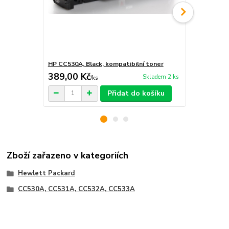
HP CC530A, Black, kompatibilní toner
HP CC531A, 
389,00 Kč
389,00 K
Skladem 2 ks
/
ks
Přidat do košíku
Zboží zařazeno v kategoriích
Hewlett Packard
CC530A, CC531A, CC532A, CC533A