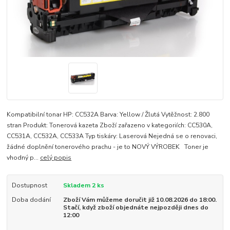
Kompatibilní tonar HP: CC532A Barva: Yellow / Žlutá Vytěžnost: 2.800
stran Produkt: Tonerová kazeta Zboží zařazeno v kategoriích: CC530A,
CC531A, CC532A, CC533A Typ tiskáry: Laserová Nejedná se o renovaci,
žádné doplnění tonerového prachu - je to NOVÝ VÝROBEK Toner je
vhodný p...
celý popis
Dostupnost
Skladem 2 ks
Doba dodání
Zboží Vám můžeme doručit již 10.08.2026 do 18:00.
Stačí, když zboží objednáte nejpozději dnes do
12:00