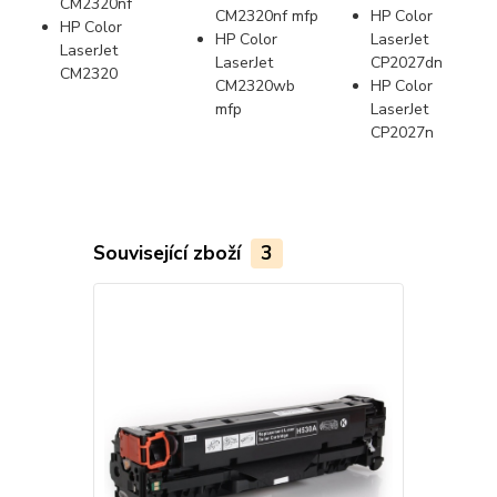
CM2320nf
CM2320nf mfp
HP Color
HP Color
HP Color
LaserJet
LaserJet
LaserJet
CP2027dn
CM2320
CM2320wb
HP Color
mfp
LaserJet
CP2027n
Související zboží
3