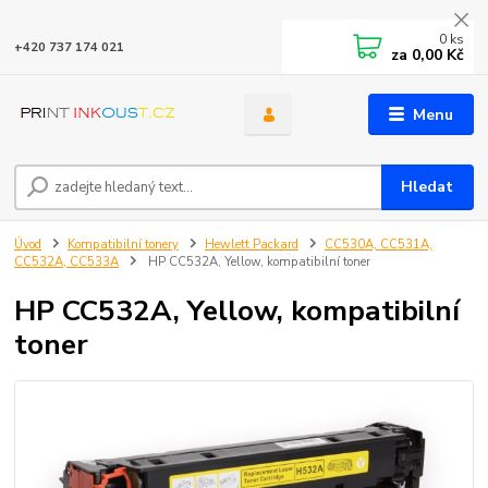
0
ks
+420 737 174 021
za
0,00 Kč
Menu
Hledat
Úvod
Kompatibilní tonery
Hewlett Packard
CC530A, CC531A,
CC532A, CC533A
HP CC532A, Yellow, kompatibilní toner
HP CC532A, Yellow, kompatibilní
toner