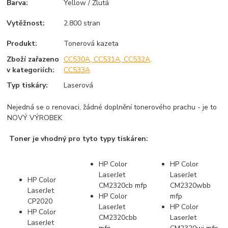
Barva:
Yellow / Žlutá
Vytěžnost:
2.800 stran
Produkt:
Tonerová kazeta
Zboží zařazeno
CC530A, CC531A, CC532A,
v kategoriích:
CC533A
Typ tiskáry:
Laserová
Nejedná se o renovaci, žádné doplnění tonerového prachu - je to
NOVÝ VÝROBEK
Toner je vhodný pro tyto typy tiskáren:
HP Color
HP Color
LaserJet
LaserJet
HP Color
CM2320cb mfp
CM2320wbb
LaserJet
HP Color
mfp
CP2020
LaserJet
HP Color
HP Color
CM2320cbb
LaserJet
LaserJet