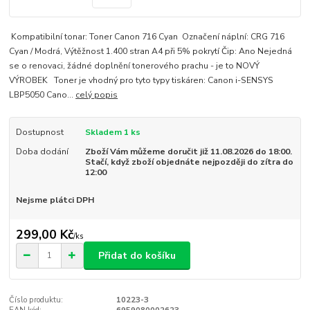
Kompatibilní tonar: Toner Canon 716 Cyan Označení náplní: CRG 716
Cyan / Modrá, Výtěžnost 1.400 stran A4 při 5% pokrytí Čip: Ano Nejedná
se o renovaci, žádné doplnění tonerového prachu - je to NOVÝ
VÝROBEK Toner je vhodný pro tyto typy tiskáren: Canon i-SENSYS
LBP5050 Cano...
celý popis
Dostupnost
Skladem 1 ks
Doba dodání
Zboží Vám můžeme doručit již 11.08.2026 do 18:00.
Stačí, když zboží objednáte nejpozději do zítra do
12:00
Nejsme plátci DPH
299,00 Kč
/
ks
Přidat do košíku
Číslo produktu:
10223-3