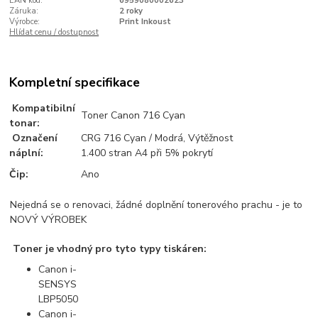
EAN kód:
6959080002623
Záruka:
2 roky
Výrobce:
Print Inkoust
Hlídat cenu / dostupnost
Kompletní specifikace
Kompatibilní
Toner Canon 716 Cyan
tonar:
Označení
CRG 716 Cyan / Modrá, Výtěžnost
náplní:
1.400 stran A4 při 5% pokrytí
Čip:
Ano
Nejedná se o renovaci, žádné doplnění tonerového prachu - je to
NOVÝ VÝROBEK
Toner je vhodný pro tyto typy tiskáren:
Canon i-
SENSYS
LBP5050
Canon i-