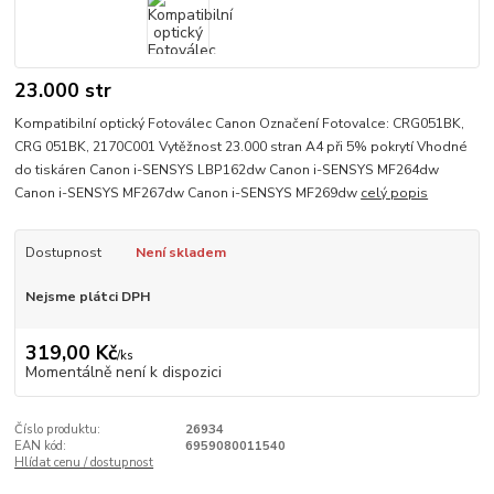
23.000 str
Kompatibilní optický Fotoválec Canon Označení Fotovalce: CRG051BK,
CRG 051BK, 2170C001 Vytěžnost 23.000 stran A4 při 5% pokrytí Vhodné
do tiskáren Canon i-SENSYS LBP162dw Canon i-SENSYS MF264dw
Canon i-SENSYS MF267dw Canon i-SENSYS MF269dw
celý popis
Dostupnost
Není skladem
Nejsme plátci DPH
319,00 Kč
/
ks
Momentálně není k dispozici
Číslo produktu:
26934
EAN kód:
6959080011540
Hlídat cenu / dostupnost