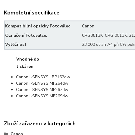
Kompletní specifikace
Kompatibilní optický Fotoválec
Canon
Označení Fotovalce:
CRG051BK, CRG 051BK, 21
Vytěžnost
23.000 stran A4 při 5% pokr
Vhodné do
tiskáren
Canon i-SENSYS LBP162dw
Canon i-SENSYS MF264dw
Canon i-SENSYS MF267dw
Canon i-SENSYS MF269dw
Zboží zařazeno v kategoriích
Canon