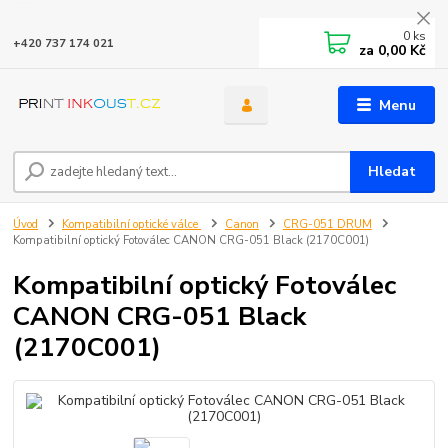
0
ks
+420 737 174 021
za
0,00 Kč
Menu
Hledat
Úvod
Kompatibilní optické válce
Canon
CRG-051 DRUM
Kompatibilní optický Fotoválec CANON CRG-051 Black (2170C001)
Kompatibilní optický Fotoválec
CANON CRG-051 Black
(2170C001)