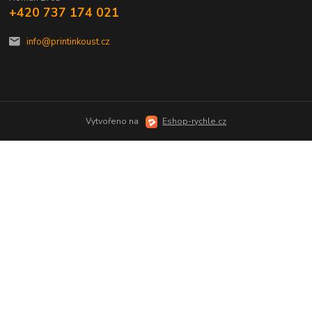
+420 737 174 021
info@printinkoust.cz
Vytvořeno na
Eshop-rychle.cz