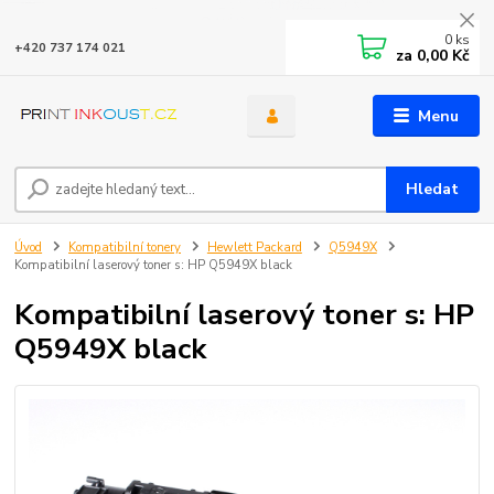
0
ks
+420 737 174 021
za
0,00 Kč
Menu
Hledat
Úvod
Kompatibilní tonery
Hewlett Packard
Q5949X
Kompatibilní laserový toner s: HP Q5949X black
Kompatibilní laserový toner s: HP
Q5949X black