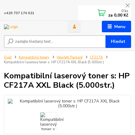
0
ks
+420 737 174 021
za
0,00 Kč
Menu
Hledat
Úvod
Kompatibilní tonery
Hewlett Packard
CF217A
Kompatibilní laserový toner s: HP CF217A XXL Black (5.000str.)
Kompatibilní laserový toner s: HP
CF217A XXL Black (5.000str.)