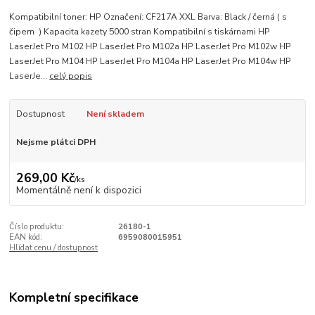
Kompatibilní toner: HP Označení: CF217A XXL Barva: Black / černá ( s
čipem ) Kapacita kazety 5000 stran Kompatibilní s tiskárnami HP
LaserJet Pro M102 HP LaserJet Pro M102a HP LaserJet Pro M102w HP
LaserJet Pro M104 HP LaserJet Pro M104a HP LaserJet Pro M104w HP
LaserJe...
celý popis
Dostupnost
Není skladem
Nejsme plátci DPH
269,00 Kč
/
ks
Momentálně není k dispozici
Číslo produktu:
26180-1
EAN kód:
6959080015951
Hlídat cenu / dostupnost
Kompletní specifikace