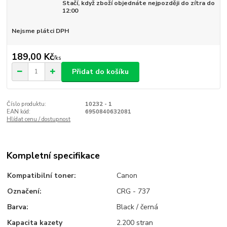
Stačí, když zboží objednáte nejpozději do zítra do
12:00
Nejsme plátci DPH
189,00 Kč
/
ks
Přidat do košíku
Číslo produktu:
10232 - 1
EAN kód:
6950840632081
Hlídat cenu / dostupnost
Kompletní specifikace
Kompatibilní toner:
Canon
Označení:
CRG - 737
Barva:
Black / černá
Kapacita kazety
2.200 stran