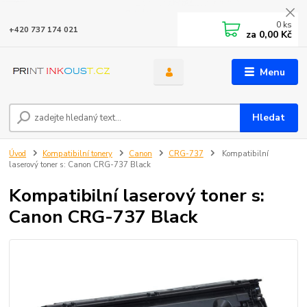
0
ks
+420 737 174 021
za
0,00 Kč
Menu
Hledat
Úvod
Kompatibilní tonery
Canon
CRG-737
Kompatibilní
laserový toner s: Canon CRG-737 Black
Kompatibilní laserový toner s:
Canon CRG-737 Black