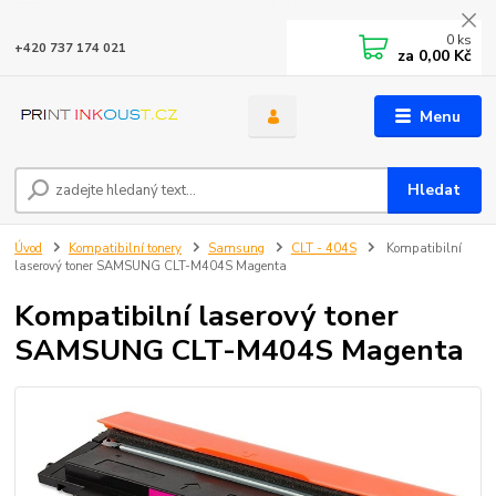
0
ks
+420 737 174 021
za
0,00 Kč
Menu
Hledat
Úvod
Kompatibilní tonery
Samsung
CLT - 404S
Kompatibilní
laserový toner SAMSUNG CLT-M404S Magenta
Kompatibilní laserový toner
SAMSUNG CLT-M404S Magenta