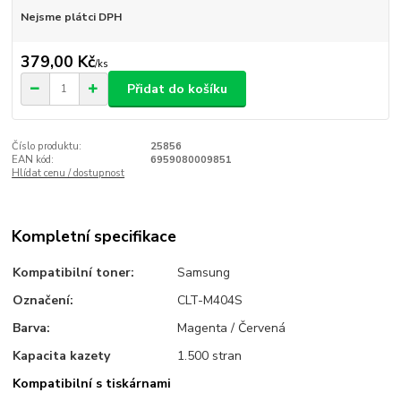
Nejsme plátci DPH
379,00 Kč
/
ks
Přidat do košíku
Číslo produktu:
25856
EAN kód:
6959080009851
Hlídat cenu / dostupnost
Kompletní specifikace
Kompatibilní toner:
Samsung
Označení:
CLT-M404S
Barva:
Magenta / Červená
Kapacita kazety
1.500 stran
Kompatibilní s tiskárnami