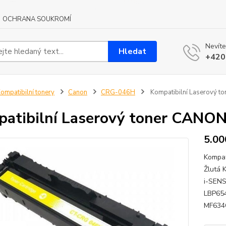
OCHRANA SOUKROMÍ
Nevíte
Hledat
+420
ompatibilní tonery
Canon
CRG-046H
Kompatibilní Laserový 
atibilní Laserový toner CANO
5.00
Kompat
Žlutá 
i-SEN
LBP65
MF634