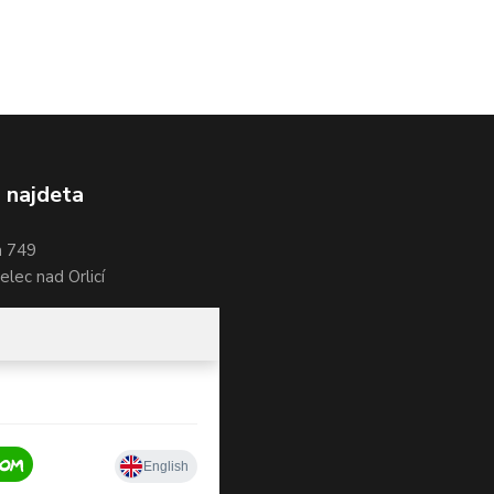
 najdeta
a 749
lec nad Orlicí