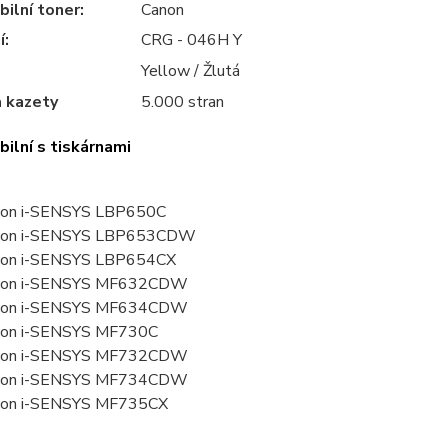
ilní toner:
Canon
í:
CRG - 046H Y
Yellow / Žlutá
a kazety
5.000 stran
ilní s tiskárnami
non i-SENSYS LBP650C
non i-SENSYS LBP653CDW
non i-SENSYS LBP654CX
non i-SENSYS MF632CDW
non i-SENSYS MF634CDW
non i-SENSYS MF730C
non i-SENSYS MF732CDW
non i-SENSYS MF734CDW
non i-SENSYS MF735CX