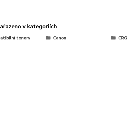
zařazeno v kategoriích
tibilní tonery
Canon
CRG