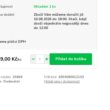
tupnost
Skladem 1 ks
a dodání
Zboží Vám můžeme doručit již
10.08.2026 do 18:00. Stačí, když
zboží objednáte nejpozději dnes
do 12:00
sme plátci DPH
9,00 Kč
Přidat do košíku
/
ks
roduktu:
25869
EAN kód:
6959080012103
e:
Dodavatel
Hlídat cenu / dostupnost