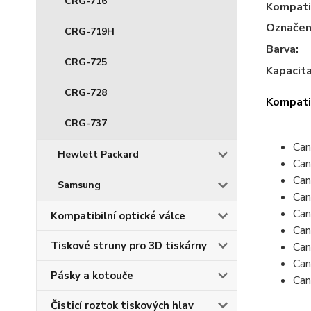
CRG-716
Kompatib
Označen
CRG-719H
Barva:
CRG-725
Kapacit
CRG-728
Kompatib
CRG-737
Ca
Hewlett Packard
Ca
Ca
Samsung
Ca
Ca
Kompatibilní optické válce
Ca
Tiskové struny pro 3D tiskárny
Ca
Ca
Pásky a kotouče
Ca
Čisticí roztok tiskových hlav