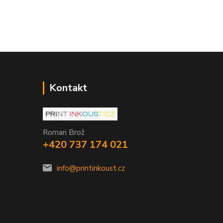
Kontakt
Roman Brož
+420 737 174 021
info@printinkoust.cz