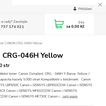
Přihlášení
 si rady? Zavolejte.
0
ks
za
0,00 Kč
 737 174 021
toner CANON CRG-046H Yellow
N CRG-046H Yellow
0 str
ibilní toner: Canon Označení: CRG - 046H Y Barva: Yellow /
Kapacita kazety 5.000 stran Kompatibilní s tiskárnami Canon
SYS LBP650C Canon i-SENSYS LBP653CDW Canon i-SENSYS
4CX Canon i-SENSYS MF632CDW Canon i-SENSYS
CDW Canon i-SENSYS MF730C Canon i...
celý popis