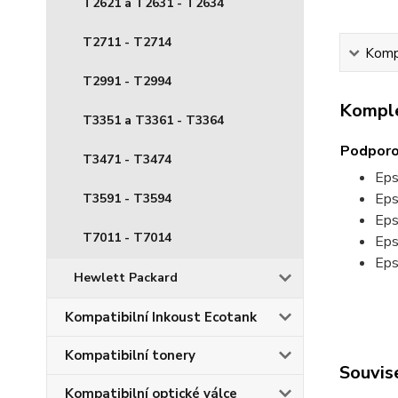
T2621 a T2631 - T2634
T2711 - T2714
Kompl
T2991 - T2994
Komple
T3351 a T3361 - T3364
Podporo
T3471 - T3474
Eps
Eps
T3591 - T3594
Eps
T7011 - T7014
Ep
Ep
Hewlett Packard
Kompatibilní Inkoust Ecotank
Kompatibilní tonery
Souvise
Kompatibilní optické válce