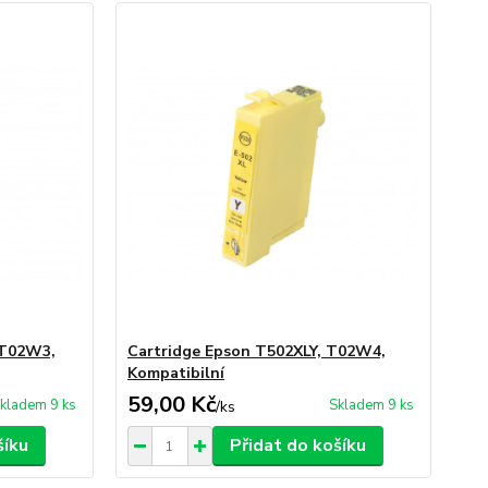
 T02W3,
Cartridge Epson T502XLY, T02W4,
Kompatibilní
59,00 Kč
kladem 9 ks
Skladem 9 ks
/
ks
šíku
Přidat do košíku