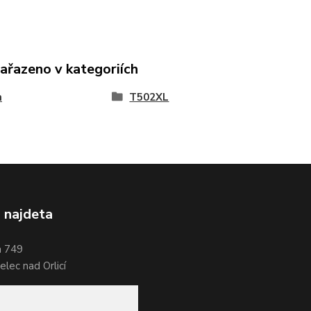
zařazeno v kategoriích
n
T502XL
 najdeta
a 749
lec nad Orlicí