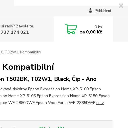
Přihlášení
 si rady? Zavolejte.
0
ks
za
0,00 Kč
 737 174 021
K, T02W1, Kompatibilní
 Kompatibilní
n T502BK, T02W1, Black, Čip - Ano
ované tiskárny Epson Expression Home XP-5100 Epson
sion Home XP-5105 Epson Expression Home XP-5150 Epson
orce WF-2860DWF Epson WorkForce WF-2865DWF
celý