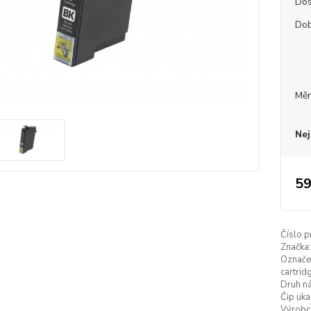
Dos
Dob
Měr
Nej
59
Číslo p
Značka:
Označe
cartrid
Druh ná
Čip uka
Výrobc