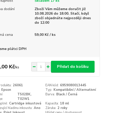
tupnost
Skladem 17 ks
a dodání
Zboží Vám můžeme doručit již
10.08.2026 do 18:00. Stačí, když
zboží objednáte nejpozději dnes
do 12:00
ná cena
59,00 Kč / ks
sme plátci DPH
,00 Kč
Přidat do košíku
/
ks
roduktu:
26061
EAN kód:
6959080013445
Epson
Typ:
Kompatibilní / Alternativní
ní
T502BK,
Barva:
Black / Černá
ge:
T02W1
plně:
Cartridge inkustová
Kapacita:
18 ml
zující hladinu inkoustu:
Ano
Záruka:
2 roky
e:
Print Inkoust
Hlídat cenu / dostupnost