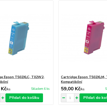
ge Epson T502XLC, T02W2,
Cartridge Epson T502XLM,
bilní
Kompatibilní
 Kč
59,00 Kč
Skladem 6 ks
S
/
ks
/
ks
Přidat do košíku
Přidat do ko