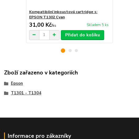
Kompatibilní inkoustová cartridge s:
Kompatibilní
EPSON T1302 Cyan
EPSON T130
31,00 Kč
31,00 Kč
Skladem 5 ks
/
ks
Přidat do košíku
Zboží zařazeno v kategoriích
Epson
T1301 - T1304
Informace pro zákazníky