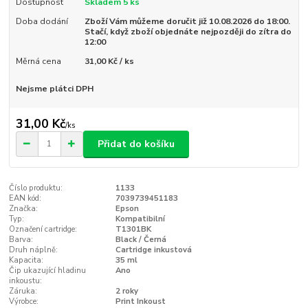
Dostupnost
Skladem 5 ks
Doba dodání
Zboží Vám můžeme doručit již 10.08.2026 do 18:00.
Stačí, když zboží objednáte nejpozději do zítra do
12:00
Měrná cena
31,00 Kč / ks
Nejsme plátci DPH
31,00 Kč
/
ks
Přidat do košíku
Číslo produktu:
1133
EAN kód:
7039739451183
Značka:
Epson
Typ:
Kompatibilní
Označení cartridge:
T1301BK
Barva:
Black / Černá
Druh náplně:
Cartridge inkustová
Kapacita:
35 ml
Čip ukazující hladinu
Ano
inkoustu:
Záruka:
2 roky
Výrobce:
Print Inkoust