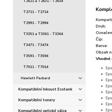
T2621 a T2631 - T2634
Komple
T2711 - T2714
Kompatib
T2991 - T2994
Druh:
Označení
T3351 a T3361 - T3364
Čip:
T3471 - T3474
Barva:
Obsah ná
T3591 - T3594
Vhodné 
T7011 - T7014
Eps
Eps
Hewlett Packard
Eps
Eps
Kompatibilní Inkoust Ecotank
Eps
Eps
Kompatibilní tonery
Eps
Eps
Kompatibilní optické válce