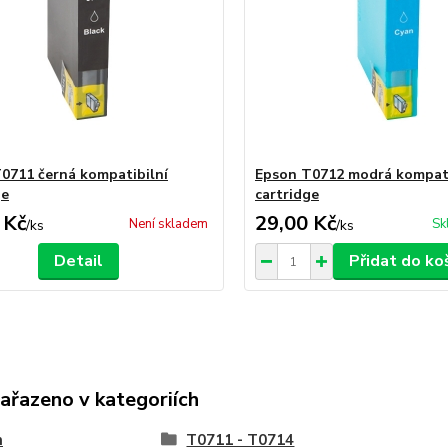
0711 černá kompatibilní
Epson T0712 modrá kompati
ge
cartridge
 Kč
29,00 Kč
Není skladem
Sk
/
ks
/
ks
Detail
Přidat do ko
zařazeno v kategoriích
n
T0711 - T0714