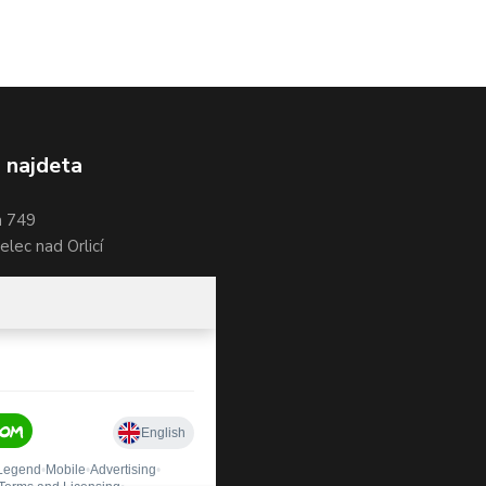
 najdeta
a 749
lec nad Orlicí