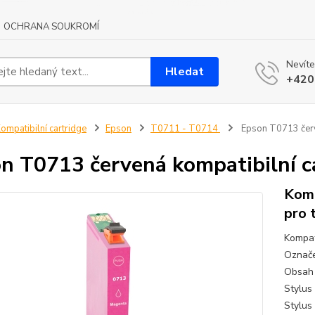
OCHRANA SOUKROMÍ
Nevíte
Hledat
+420
ompatibilní cartridge
Epson
T0711 - T0714
Epson T0713 červe
n T0713 červená kompatibilní c
Komp
pro 
Kompat
Označe
Obsah 
Stylus
Stylus