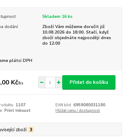
tupnost
Skladem 16 ks
a dodání
Zboží Vám můžeme doručit již
10.08.2026 do 18:00. Stačí, když
zboží objednáte nejpozději dnes
do 12:00
sme plátci DPH
,00 Kč
Přidat do košíku
/
ks
roduktu:
1107
EAN kód:
6959080031180
e:
Print Inkoust
Hlídat cenu / dostupnost
visející zboží
3