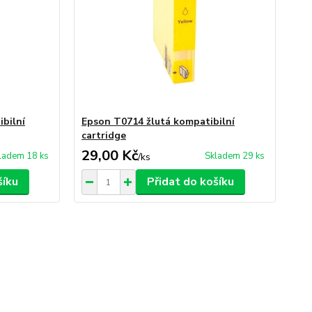
bilní
Epson T0714 žlutá kompatibilní
cartridge
29,00 Kč
ladem 18 ks
Skladem 29 ks
/
ks
šíku
Přidat do košíku