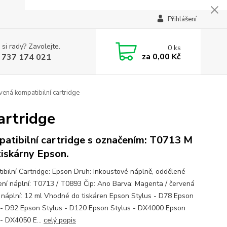
Přihlášení
 si rady? Zavolejte.
0
ks
za
0,00 Kč
 737 174 021
ná kompatibilní cartridge
artridge
atibilní cartridge s označením: T0713 M
tiskárny Epson.
ibilní Cartridge: Epson Druh: Inkoustové náplně, oddělené
ní náplní: T0713 / T0893 Čip: Ano Barva: Magenta / červená
náplní: 12 ml Vhodné do tiskáren Epson Stylus - D78 Epson
 - D92 Epson Stylus - D120 Epson Stylus - DX4000 Epson
 - DX4050 E...
celý popis