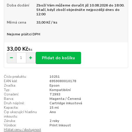
Doba dodání
Zboží Vám můžeme doručit již 10.08.2026 do 18:00.
Stačí, když zboží objednáte nejpozději dnes do
12:00
Měrná cena
33,00 Kč / ks
Nejsme plátci DPH
33,00 Kč
/
ks
Přidat do košíku
Číslo produktu:
10251
EAN kód:
6959080010178
Značka:
Epson
Typ:
Kompatibilní
Označení:
T2993
Barva:
Magenta / Červená
Druh náplně:
Cartridge inkustová
Kapacita:
15 ml
Čip ukazující hladinu
Ano
inkoustu:
Záruka:
2 roky
Výrobce:
Print Inkoust
Hlídat cenu / dostupnost