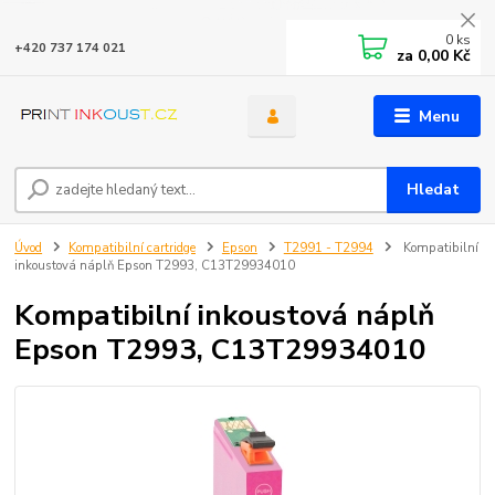
0
ks
+420 737 174 021
za
0,00 Kč
Menu
Hledat
Úvod
Kompatibilní cartridge
Epson
T2991 - T2994
Kompatibilní
inkoustová náplň Epson T2993, C13T29934010
Kompatibilní inkoustová náplň
Epson T2993, C13T29934010