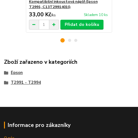
Kompatibilní inkoustová náplň Epson
Kompatibiln
T2991, C13T29914010,
T2992, C13
33,00 Kč
33,00 Kč
Skladem 10 ks
/
ks
Přidat do košíku
Zboží zařazeno v kategoriích
Epson
T2991 - T2994
Informace pro zákazníky