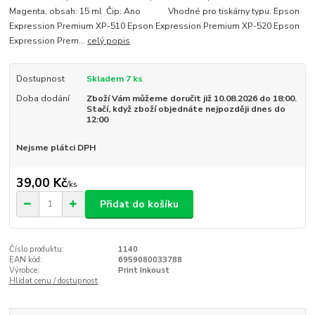
Magenta, obsah: 15 ml Čip: Ano Vhodné pro tiskárny typu: Epson
Expression Premium XP-510 Epson Expression Premium XP-520 Epson
Expression Prem...
celý popis
Dostupnost
Skladem 7 ks
Doba dodání
Zboží Vám můžeme doručit již 10.08.2026 do 18:00.
Stačí, když zboží objednáte nejpozději dnes do
12:00
Nejsme plátci DPH
39,00 Kč
/
ks
Přidat do košíku
Číslo produktu:
1140
EAN kód:
6959080033788
Výrobce:
Print Inkoust
Hlídat cenu / dostupnost