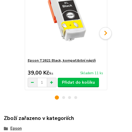
Epson T2621 Black, kompatibilní náplň
Epson T2631
náplň
39,00 Kč
39,00 Kč
Skladem 11 ks
/
ks
Přidat do košíku
Zboží zařazeno v kategoriích
Epson