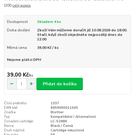
J200
celý popis
Dostupnost
Skladem 4 ks
Doba dodání
Zboží Vám můžeme doručit již 10.08.2026 do 18:00.
Stačí, když zboží objednáte nejpozději dnes do
12:00
Měrná cena
39,00 Kč / ks
Nejsme plátci DPH
39,00 Kč
/
ks
Přidat do košíku
Číslo produktu:
1337
EAN kód:
6959080011045
Značka:
Brother
Typ:
Kompatibilní / Alternativní
Označení cartridge:
LC-529BK
Barva:
Black / Černá
Druh náplně:
Cartridge inkustová
Kapacita:
58