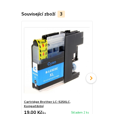
Související zboží
3
Cartridge Brother LC-525XLC,
Cartridge B
Kompatibilní
Kompatibiln
19,00 Kč
19,00 Kč
Skladem 2 ks
/
ks