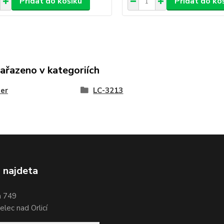
Přidat do košíku
Přidat do ko
zařazeno v kategoriích
er
LC-3213
 najdeta
a 749
lec nad Orlicí