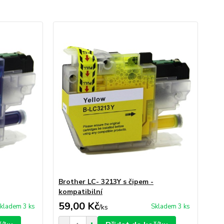
Brother LC- 3213Y s čipem -
kompatibilní
59,00 Kč
kladem 3 ks
Skladem 3 ks
/
ks