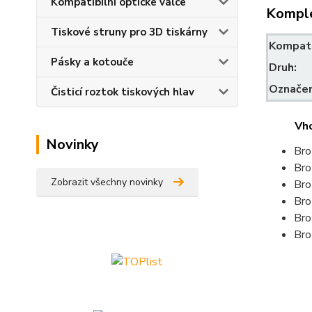
Kompatibilní optické válce
Komple
Tiskové struny pro 3D tiskárny
Kompatib
Pásky a kotouče
Druh:
Označen
Čisticí roztok tiskových hlav
Vh
Novinky
Br
Br
Zobrazit všechny novinky
Bro
Br
Br
Br