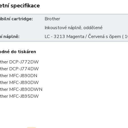
tní specifikace
ilní cartridge:
Brother
Inkoustové náplně, oddělené
í náplně:
LC - 3213 Magenta / Červená s čipem ( 1
odné do tiskáren
other DCP-J772DW
other DCP-J774DW
ther MFC-J890DN
other MFC-J890DW
other MFC-J890DWN
other MFC-J895DW