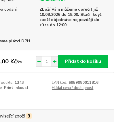
a dodání
Zboží Vám můžeme doručit již
10.08.2026 do 18:00. Stačí, když
zboží objednáte nejpozději do
zítra do 12:00
sme plátci DPH
,00 Kč
Přidat do košíku
/
ks
roduktu:
1343
EAN kód:
6959080011816
e:
Print Inkoust
Hlídat cenu / dostupnost
visející zboží
3