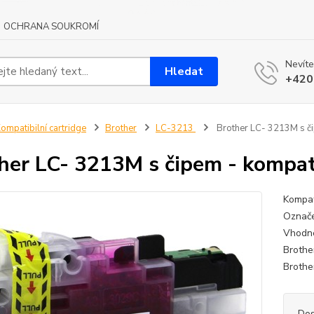
OCHRANA SOUKROMÍ
Nevíte
Hledat
+420
ompatibilní cartridge
Brother
LC-3213
Brother LC- 3213M s či
her LC- 3213M s čipem - kompat
Kompat
Označe
Vhodné
Broth
Broth
Dos