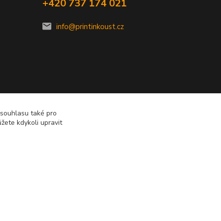
+420 737 174 021
info@printinkoust.cz
 souhlasu také pro
žete kdykoli upravit
Vytvořeno na
Eshop-rychle.cz