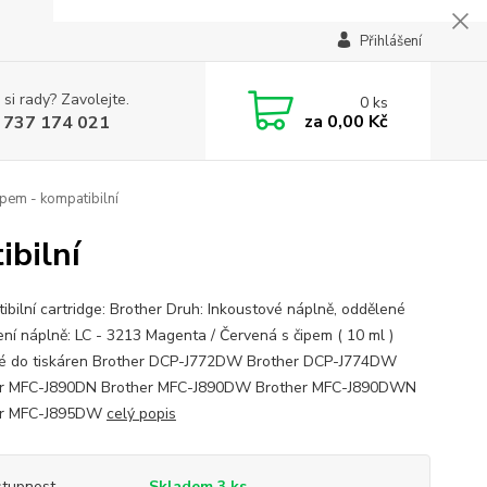
Přihlášení
 si rady? Zavolejte.
0
ks
za
0,00 Kč
 737 174 021
pem - kompatibilní
ibilní
ibilní cartridge: Brother Druh: Inkoustové náplně, oddělené
ní náplně: LC - 3213 Magenta / Červená s čipem ( 10 ml )
 do tiskáren Brother DCP-J772DW Brother DCP-J774DW
er MFC-J890DN Brother MFC-J890DW Brother MFC-J890DWN
er MFC-J895DW
celý popis
tupnost
Skladem 3 ks