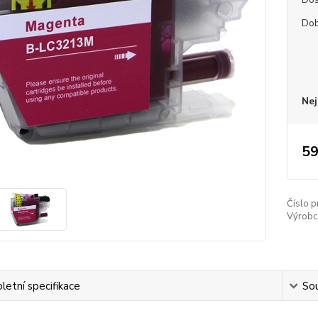
Dob
Nej
59
Číslo p
Výrobc
etní specifikace
Sou