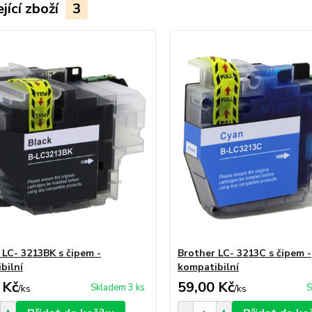
jící zboží
3
 LC- 3213BK s čipem -
Brother LC- 3213C s čipem -
bilní
kompatibilní
 Kč
59,00 Kč
Skladem 3 ks
S
/
ks
/
ks