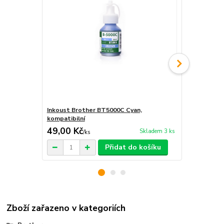
Inkoust Brother BT5000C Cyan,
Inkoust Br
kompatibilní
kompatibiln
49,00 Kč
49,00 Kč
Skladem 3 ks
/
ks
Přidat do košíku
Zboží zařazeno v kategoriích