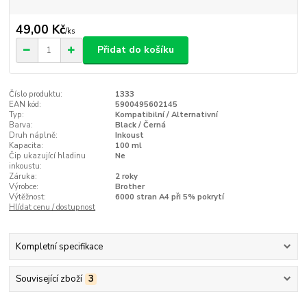
49,00 Kč
/
ks
Přidat do košíku
Číslo produktu:
1333
EAN kód:
5900495602145
Typ:
Kompatibilní / Alternativní
Barva:
Black / Černá
Druh náplně:
Inkoust
Kapacita:
100 ml
Čip ukazující hladinu
Ne
inkoustu:
Záruka:
2 roky
Výrobce:
Brother
Výtěžnost:
6000 stran A4 při 5% pokrytí
Hlídat cenu / dostupnost
Kompletní specifikace
Související zboží
3